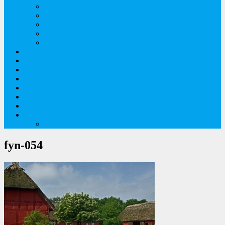
Orkideer på Møn
Tidlige majblomster
Augustplantebilleder
Juliblomsterbilleder
Juniblomsterbilleder
Overnatningssteder
Links
Bygninger
Naturture
Kirkebilleder
Haveting
Artsbeskrivelser
Husbilture
Tyskland-Frankrig 2019
fyn-054