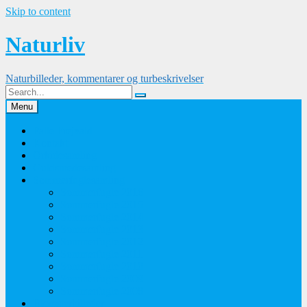
Skip to content
Naturliv
Naturbilleder, kommentarer og turbeskrivelser
Menu
Palle Frejvald
Kontakt
Orkidesamling
Guldsmedesamling
Sommerfuglesamling
Sommerfugle 2016
Sommerfugle 2015
Sommerfugle 2014
Sommerfugle 2013
Sommerfugle 2012
Sommerfugle 2011
Sommerfugle 2010
Sommerfugle 2009
Sommerfugle 2008
Blomsterbilleder