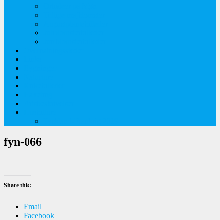
Orkideer på Møn
Tidlige majblomster
Augustplantebilleder
Juliblomsterbilleder
Juniblomsterbilleder
Overnatningssteder
Links
Bygninger
Naturture
Kirkebilleder
Haveting
Artsbeskrivelser
Husbilture
Tyskland-Frankrig 2019
fyn-066
Share this:
Email
Facebook