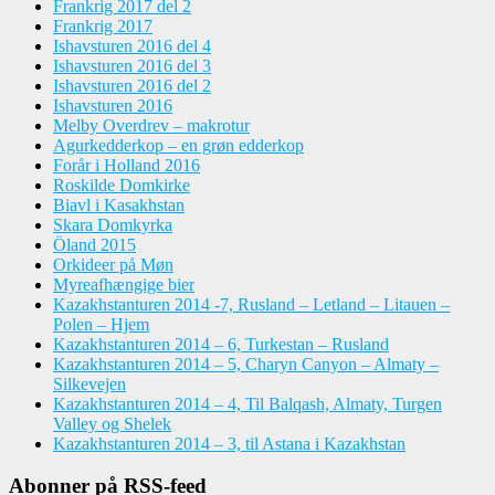
Frankrig 2017 del 2
Frankrig 2017
Ishavsturen 2016 del 4
Ishavsturen 2016 del 3
Ishavsturen 2016 del 2
Ishavsturen 2016
Melby Overdrev – makrotur
Agurkedderkop – en grøn edderkop
Forår i Holland 2016
Roskilde Domkirke
Biavl i Kasakhstan
Skara Domkyrka
Öland 2015
Orkideer på Møn
Myreafhængige bier
Kazakhstanturen 2014 -7, Rusland – Letland – Litauen –
Polen – Hjem
Kazakhstanturen 2014 – 6, Turkestan – Rusland
Kazakhstanturen 2014 – 5, Charyn Canyon – Almaty –
Silkevejen
Kazakhstanturen 2014 – 4, Til Balqash, Almaty, Turgen
Valley og Shelek
Kazakhstanturen 2014 – 3, til Astana i Kazakhstan
Abonner på RSS-feed