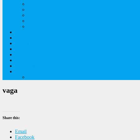
Orkideer på Møn
Tidlige majblomster
Augustplantebilleder
Juliblomsterbilleder
Juniblomsterbilleder
Overnatningssteder
Links
Bygninger
Naturture
Kirkebilleder
Haveting
Artsbeskrivelser
Husbilture
Tyskland-Frankrig 2019
vaga
Share this:
Email
Facebook