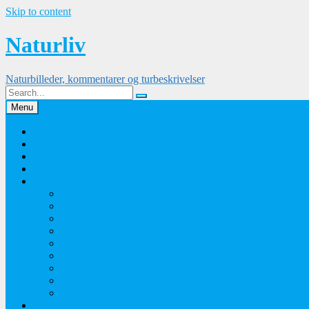
Skip to content
Naturliv
Naturbilleder, kommentarer og turbeskrivelser
Menu
Palle Frejvald
Kontakt
Orkidesamling
Guldsmedesamling
Sommerfuglesamling
Sommerfugle 2016
Sommerfugle 2015
Sommerfugle 2014
Sommerfugle 2013
Sommerfugle 2012
Sommerfugle 2011
Sommerfugle 2010
Sommerfugle 2009
Sommerfugle 2008
Blomsterbilleder