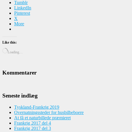
Tumblr
LinkedIn
Pinterest
X
More
Like this:
Loading…
Kommentarer
Seneste indlæg
Tyskland-Frankrig 2019
Overnatningssteder for husbilbeboere
At få et naturbillede præmieret
Frankrig 2017 del 4
Frankrig 2017 del 3