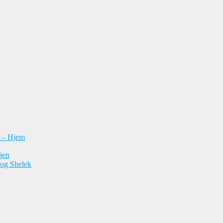
n – Hjem
jen
 og Shelek