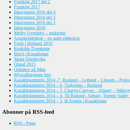
Frankrig 2017 del 2
Frankrig 2017
Ishavsturen 2016 del 4
Ishavsturen 2016 del 3
Ishavsturen 2016 del 2
Ishavsturen 2016
Melby Overdrev – makrotur
Agurkedderkop – en grøn edderkop
Forår i Holland 2016
Roskilde Domkirke
Biavl i Kasakhstan
Skara Domkyrka
Öland 2015
Orkideer på Møn
Myreafhængige bier
Kazakhstanturen 2014 -7, Rusland – Letland – Litauen – Pole
Kazakhstanturen 2014 – 6, Turkestan – Rusland
Kazakhstanturen 2014 – 5, Charyn Canyon – Almaty – Silkeve
Kazakhstanturen 2014 – 4, Til Balqash, Almaty, Turgen Valley
Kazakhstanturen 2014 – 3, til Astana i Kazakhstan
Abonner på RSS-feed
RSS - Posts