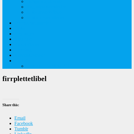
Tidlige majblomster
Augustplantebilleder
Juliblomsterbilleder
Juniblomsterbilleder
Overnatningssteder
Links
Bygninger
Naturture
Kirkebilleder
Haveting
Artsbeskrivelser
Husbilture
Tyskland-Frankrig 2019
firrplettetlibel
Share this:
Email
Facebook
Tumblr