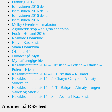
Frankrig 2017
Ishavsturen 2016 del 4
Ishavsturen 2016 del 3
Ishavsturen 2016 del 2
Ishavsturen 2016
Melby Overdrev – makrotur
Agurkedderkop – en grøn edderkop
Forår i Holland 2016
Roskilde Domkirke
Biavl i Kasakhstan
Skara Domkyrka
Öland 2015
Orkideer på Møn
Myreafhængige bier
Kazakhstanturen 2014 -7, Rusland – Letland – Litauen –
Polen – Hjem
Kazakhstanturen 2014 – 6, Turkestan – Rusland
Kazakhstanturen 2014 – 5, Charyn Canyon – Almaty –
Silkevejen
Kazakhstanturen 2014 – 4, Til Balqash, Almaty, Turgen
Valley og Shelek
Kazakhstanturen 2014 – 3, til Astana i Kazakhstan
Abonner på RSS-feed