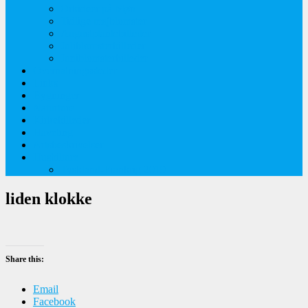
Orkideer på Møn
Tidlige majblomster
Augustplantebilleder
Juliblomsterbilleder
Juniblomsterbilleder
Overnatningssteder
Links
Bygninger
Naturture
Kirkebilleder
Haveting
Artsbeskrivelser
Husbilture
Tyskland-Frankrig 2019
liden klokke
Share this:
Email
Facebook