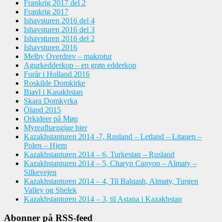
Frankrig 2017 del 2
Frankrig 2017
Ishavsturen 2016 del 4
Ishavsturen 2016 del 3
Ishavsturen 2016 del 2
Ishavsturen 2016
Melby Overdrev – makrotur
Agurkedderkop – en grøn edderkop
Forår i Holland 2016
Roskilde Domkirke
Biavl i Kasakhstan
Skara Domkyrka
Öland 2015
Orkideer på Møn
Myreafhængige bier
Kazakhstanturen 2014 -7, Rusland – Letland – Litauen –
Polen – Hjem
Kazakhstanturen 2014 – 6, Turkestan – Rusland
Kazakhstanturen 2014 – 5, Charyn Canyon – Almaty –
Silkevejen
Kazakhstanturen 2014 – 4, Til Balqash, Almaty, Turgen
Valley og Shelek
Kazakhstanturen 2014 – 3, til Astana i Kazakhstan
Abonner på RSS-feed