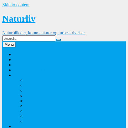
Skip to content
Naturliv
Naturbilleder, kommentarer og turbeskrivelser
Menu
Palle Frejvald
Kontakt
Orkidesamling
Guldsmedesamling
Sommerfuglesamling
Sommerfugle 2016
Sommerfugle 2015
Sommerfugle 2014
Sommerfugle 2013
Sommerfugle 2012
Sommerfugle 2011
Sommerfugle 2010
Sommerfugle 2009
Sommerfugle 2008
Blomsterbilleder