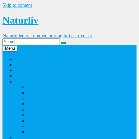
Skip to content
Naturliv
Naturbilleder, kommentarer og turbeskrivelser
Menu
Palle Frejvald
Kontakt
Orkidesamling
Guldsmedesamling
Sommerfuglesamling
Sommerfugle 2016
Sommerfugle 2015
Sommerfugle 2014
Sommerfugle 2013
Sommerfugle 2012
Sommerfugle 2011
Sommerfugle 2010
Sommerfugle 2009
Sommerfugle 2008
Blomsterbilleder