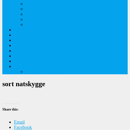
Orkideer på Møn
Tidlige majblomster
Augustplantebilleder
Juliblomsterbilleder
Juniblomsterbilleder
Overnatningssteder
Links
Bygninger
Naturture
Kirkebilleder
Haveting
Artsbeskrivelser
Husbilture
Tyskland-Frankrig 2019
sort natskygge
Share this:
Email
Facebook