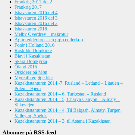
Frankrig 2017 del 2
Frankrig 2017
Ishavsturen 2016 del 4
Ishavsturen 2016 del 3
Ishavsturen 2016 del 2
Ishavsturen 2016
Melby Overdrev – makrotur
Agurkedderkop – en grøn edderkop
Forår i Holland 2016
Roskilde Domkirke
Biavl i Kasakhstan
Skara Domkyrka
Öland 2015
Orkideer på Møn
Myreafhængige bier
Kazakhstanturen 2014 -7, Rusland – Letland – Litauen –
Polen – Hjem
Kazakhstanturen 2014 – 6, Turkestan – Rusland
Kazakhstanturen 2014 – 5, Charyn Canyon – Almaty –
Silkevejen
Kazakhstanturen 2014 – 4, Til Balqash, Almaty, Turgen
Valley og Shelek
Kazakhstanturen 2014 – 3, til Astana i Kazakhstan
Abonner på RSS-feed