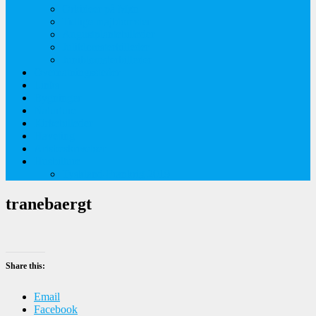
Orkideer på Møn
Tidlige majblomster
Augustplantebilleder
Juliblomsterbilleder
Juniblomsterbilleder
Overnatningssteder
Links
Bygninger
Naturture
Kirkebilleder
Haveting
Artsbeskrivelser
Husbilture
Tyskland-Frankrig 2019
tranebaergt
Share this:
Email
Facebook