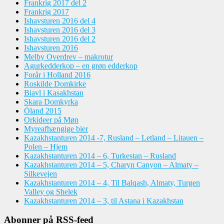
Frankrig 2017 del 2
Frankrig 2017
Ishavsturen 2016 del 4
Ishavsturen 2016 del 3
Ishavsturen 2016 del 2
Ishavsturen 2016
Melby Overdrev – makrotur
Agurkedderkop – en grøn edderkop
Forår i Holland 2016
Roskilde Domkirke
Biavl i Kasakhstan
Skara Domkyrka
Öland 2015
Orkideer på Møn
Myreafhængige bier
Kazakhstanturen 2014 -7, Rusland – Letland – Litauen –
Polen – Hjem
Kazakhstanturen 2014 – 6, Turkestan – Rusland
Kazakhstanturen 2014 – 5, Charyn Canyon – Almaty –
Silkevejen
Kazakhstanturen 2014 – 4, Til Balqash, Almaty, Turgen
Valley og Shelek
Kazakhstanturen 2014 – 3, til Astana i Kazakhstan
Abonner på RSS-feed