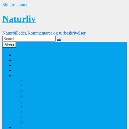
Skip to content
Naturliv
Naturbilleder, kommentarer og turbeskrivelser
Menu
Palle Frejvald
Kontakt
Orkidesamling
Guldsmedesamling
Sommerfuglesamling
Sommerfugle 2016
Sommerfugle 2015
Sommerfugle 2014
Sommerfugle 2013
Sommerfugle 2012
Sommerfugle 2011
Sommerfugle 2010
Sommerfugle 2009
Sommerfugle 2008
Blomsterbilleder