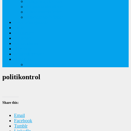
Tidlige majblomster
Augustplantebilleder
Juliblomsterbilleder
Juniblomsterbilleder
Overnatningssteder
Links
Bygninger
Naturture
Kirkebilleder
Haveting
Artsbeskrivelser
Husbilture
Tyskland-Frankrig 2019
politikontrol
Share this:
Email
Facebook
Tumblr