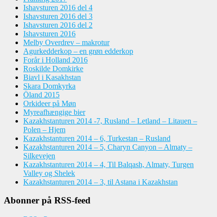
Ishavsturen 2016 del 4
Ishavsturen 2016 del 3
Ishavsturen 2016 del 2
Ishavsturen 2016
Melby Overdrev – makrotur
Agurkedderkop – en grøn edderkop
Forår i Holland 2016
Roskilde Domkirke
Biavl i Kasakhstan
Skara Domkyrka
Öland 2015
Orkideer på Møn
Myreafhængige bier
Kazakhstanturen 2014 -7, Rusland – Letland – Litauen –
Polen – Hjem
Kazakhstanturen 2014 – 6, Turkestan – Rusland
Kazakhstanturen 2014 – 5, Charyn Canyon – Almaty –
Silkevejen
Kazakhstanturen 2014 – 4, Til Balqash, Almaty, Turgen
Valley og Shelek
Kazakhstanturen 2014 – 3, til Astana i Kazakhstan
Abonner på RSS-feed