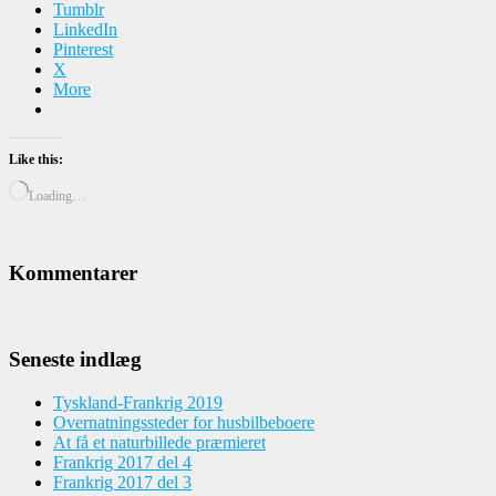
Tumblr
LinkedIn
Pinterest
X
More
Like this:
Loading…
Kommentarer
Seneste indlæg
Tyskland-Frankrig 2019
Overnatningssteder for husbilbeboere
At få et naturbillede præmieret
Frankrig 2017 del 4
Frankrig 2017 del 3