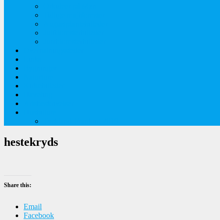
Orkideer på Møn
Tidlige majblomster
Augustplantebilleder
Juliblomsterbilleder
Juniblomsterbilleder
Overnatningssteder
Links
Bygninger
Naturture
Kirkebilleder
Haveting
Artsbeskrivelser
Husbilture
Tyskland-Frankrig 2019
hestekryds
Share this:
Email
Facebook