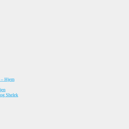
n – Hjem
jen
 og Shelek