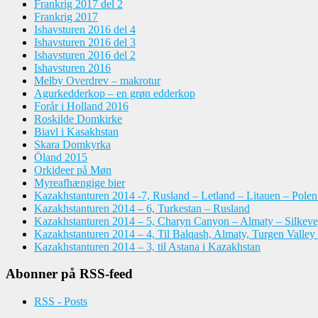
Frankrig 2017 del 2
Frankrig 2017
Ishavsturen 2016 del 4
Ishavsturen 2016 del 3
Ishavsturen 2016 del 2
Ishavsturen 2016
Melby Overdrev – makrotur
Agurkedderkop – en grøn edderkop
Forår i Holland 2016
Roskilde Domkirke
Biavl i Kasakhstan
Skara Domkyrka
Öland 2015
Orkideer på Møn
Myreafhængige bier
Kazakhstanturen 2014 -7, Rusland – Letland – Litauen – Pole
Kazakhstanturen 2014 – 6, Turkestan – Rusland
Kazakhstanturen 2014 – 5, Charyn Canyon – Almaty – Silkeve
Kazakhstanturen 2014 – 4, Til Balqash, Almaty, Turgen Valley
Kazakhstanturen 2014 – 3, til Astana i Kazakhstan
Abonner på RSS-feed
RSS - Posts