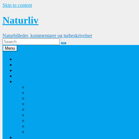
Skip to content
Naturliv
Naturbilleder, kommentarer og turbeskrivelser
Menu
Palle Frejvald
Kontakt
Orkidesamling
Guldsmedesamling
Sommerfuglesamling
Sommerfugle 2016
Sommerfugle 2015
Sommerfugle 2014
Sommerfugle 2013
Sommerfugle 2012
Sommerfugle 2011
Sommerfugle 2010
Sommerfugle 2009
Sommerfugle 2008
Blomsterbilleder