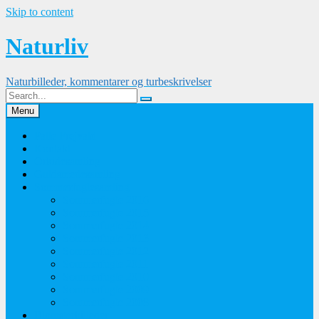
Skip to content
Naturliv
Naturbilleder, kommentarer og turbeskrivelser
Menu
Palle Frejvald
Kontakt
Orkidesamling
Guldsmedesamling
Sommerfuglesamling
Sommerfugle 2016
Sommerfugle 2015
Sommerfugle 2014
Sommerfugle 2013
Sommerfugle 2012
Sommerfugle 2011
Sommerfugle 2010
Sommerfugle 2009
Sommerfugle 2008
Blomsterbilleder