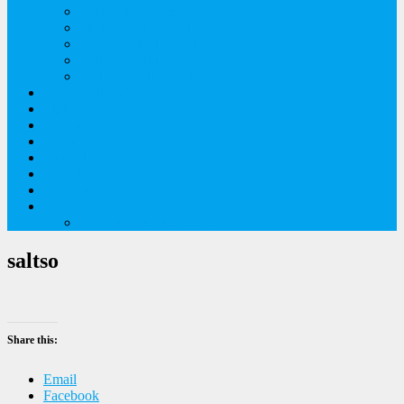
Orkideer på Møn
Tidlige majblomster
Augustplantebilleder
Juliblomsterbilleder
Juniblomsterbilleder
Overnatningssteder
Links
Bygninger
Naturture
Kirkebilleder
Haveting
Artsbeskrivelser
Husbilture
Tyskland-Frankrig 2019
saltso
Share this:
Email
Facebook