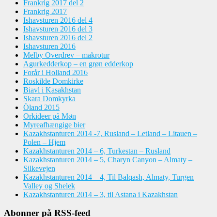
Frankrig 2017 del 2
Frankrig 2017
Ishavsturen 2016 del 4
Ishavsturen 2016 del 3
Ishavsturen 2016 del 2
Ishavsturen 2016
Melby Overdrev – makrotur
Agurkedderkop – en grøn edderkop
Forår i Holland 2016
Roskilde Domkirke
Biavl i Kasakhstan
Skara Domkyrka
Öland 2015
Orkideer på Møn
Myreafhængige bier
Kazakhstanturen 2014 -7, Rusland – Letland – Litauen –
Polen – Hjem
Kazakhstanturen 2014 – 6, Turkestan – Rusland
Kazakhstanturen 2014 – 5, Charyn Canyon – Almaty –
Silkevejen
Kazakhstanturen 2014 – 4, Til Balqash, Almaty, Turgen
Valley og Shelek
Kazakhstanturen 2014 – 3, til Astana i Kazakhstan
Abonner på RSS-feed