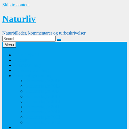
Skip to content
Naturliv
Naturbilleder, kommentarer og turbeskrivelser
Menu
Palle Frejvald
Kontakt
Orkidesamling
Guldsmedesamling
Sommerfuglesamling
Sommerfugle 2016
Sommerfugle 2015
Sommerfugle 2014
Sommerfugle 2013
Sommerfugle 2012
Sommerfugle 2011
Sommerfugle 2010
Sommerfugle 2009
Sommerfugle 2008
Blomsterbilleder