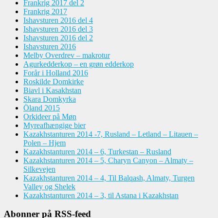
Frankrig 2017 del 2
Frankrig 2017
Ishavsturen 2016 del 4
Ishavsturen 2016 del 3
Ishavsturen 2016 del 2
Ishavsturen 2016
Melby Overdrev – makrotur
Agurkedderkop – en grøn edderkop
Forår i Holland 2016
Roskilde Domkirke
Biavl i Kasakhstan
Skara Domkyrka
Öland 2015
Orkideer på Møn
Myreafhængige bier
Kazakhstanturen 2014 -7, Rusland – Letland – Litauen –
Polen – Hjem
Kazakhstanturen 2014 – 6, Turkestan – Rusland
Kazakhstanturen 2014 – 5, Charyn Canyon – Almaty –
Silkevejen
Kazakhstanturen 2014 – 4, Til Balqash, Almaty, Turgen
Valley og Shelek
Kazakhstanturen 2014 – 3, til Astana i Kazakhstan
Abonner på RSS-feed