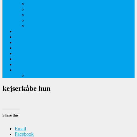
Orkideer på Møn
Tidlige majblomster
Augustplantebilleder
Juliblomsterbilleder
Juniblomsterbilleder
Overnatningssteder
Links
Bygninger
Naturture
Kirkebilleder
Haveting
Artsbeskrivelser
Husbilture
Tyskland-Frankrig 2019
kejserkåbe hun
Share this:
Email
Facebook