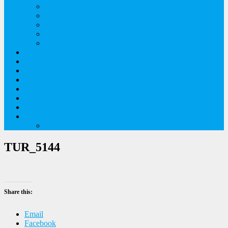
Orkideer på Møn
Tidlige majblomster
Augustplantebilleder
Juliblomsterbilleder
Juniblomsterbilleder
Overnatningssteder
Links
Bygninger
Naturture
Kirkebilleder
Haveting
Artsbeskrivelser
Husbilture
Tyskland-Frankrig 2019
TUR_5144
Share this:
Email
Facebook