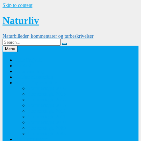
Skip to content
Naturliv
Naturbilleder, kommentarer og turbeskrivelser
Menu
Palle Frejvald
Kontakt
Orkidesamling
Guldsmedesamling
Sommerfuglesamling
Sommerfugle 2016
Sommerfugle 2015
Sommerfugle 2014
Sommerfugle 2013
Sommerfugle 2012
Sommerfugle 2011
Sommerfugle 2010
Sommerfugle 2009
Sommerfugle 2008
Blomsterbilleder