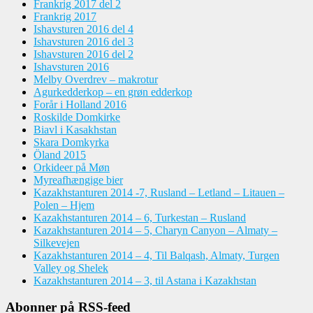
Frankrig 2017 del 2
Frankrig 2017
Ishavsturen 2016 del 4
Ishavsturen 2016 del 3
Ishavsturen 2016 del 2
Ishavsturen 2016
Melby Overdrev – makrotur
Agurkedderkop – en grøn edderkop
Forår i Holland 2016
Roskilde Domkirke
Biavl i Kasakhstan
Skara Domkyrka
Öland 2015
Orkideer på Møn
Myreafhængige bier
Kazakhstanturen 2014 -7, Rusland – Letland – Litauen –
Polen – Hjem
Kazakhstanturen 2014 – 6, Turkestan – Rusland
Kazakhstanturen 2014 – 5, Charyn Canyon – Almaty –
Silkevejen
Kazakhstanturen 2014 – 4, Til Balqash, Almaty, Turgen
Valley og Shelek
Kazakhstanturen 2014 – 3, til Astana i Kazakhstan
Abonner på RSS-feed