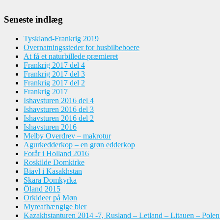
Seneste indlæg
Tyskland-Frankrig 2019
Overnatningssteder for husbilbeboere
At få et naturbillede præmieret
Frankrig 2017 del 4
Frankrig 2017 del 3
Frankrig 2017 del 2
Frankrig 2017
Ishavsturen 2016 del 4
Ishavsturen 2016 del 3
Ishavsturen 2016 del 2
Ishavsturen 2016
Melby Overdrev – makrotur
Agurkedderkop – en grøn edderkop
Forår i Holland 2016
Roskilde Domkirke
Biavl i Kasakhstan
Skara Domkyrka
Öland 2015
Orkideer på Møn
Myreafhængige bier
Kazakhstanturen 2014 -7, Rusland – Letland – Litauen – Pole