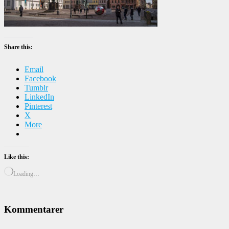
Share this:
Email
Facebook
Tumblr
LinkedIn
Pinterest
X
More
Like this:
Loading…
Kommentarer