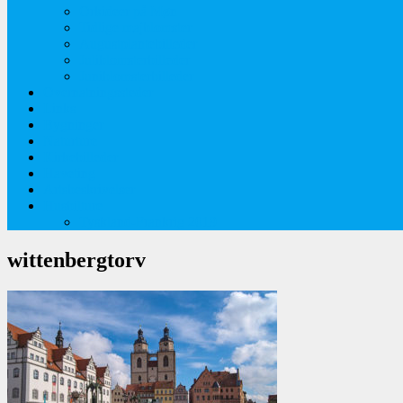
Orkideer på Møn
Tidlige majblomster
Augustplantebilleder
Juliblomsterbilleder
Juniblomsterbilleder
Overnatningssteder
Links
Bygninger
Naturture
Kirkebilleder
Haveting
Artsbeskrivelser
Husbilture
Tyskland-Frankrig 2019
wittenbergtorv