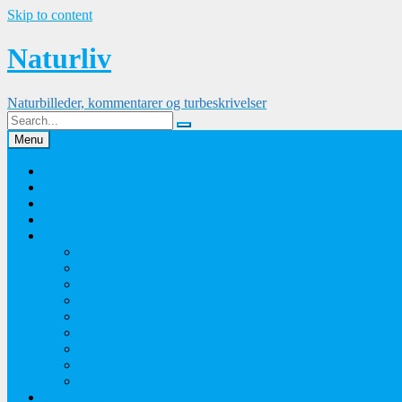
Skip to content
Naturliv
Naturbilleder, kommentarer og turbeskrivelser
Menu
Palle Frejvald
Kontakt
Orkidesamling
Guldsmedesamling
Sommerfuglesamling
Sommerfugle 2016
Sommerfugle 2015
Sommerfugle 2014
Sommerfugle 2013
Sommerfugle 2012
Sommerfugle 2011
Sommerfugle 2010
Sommerfugle 2009
Sommerfugle 2008
Blomsterbilleder