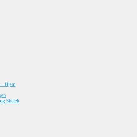
n – Hjem
jen
 og Shelek