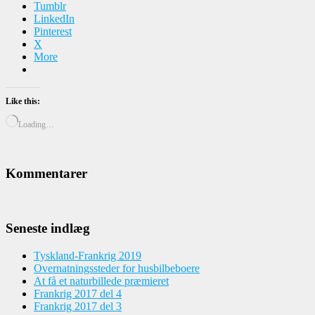
Tumblr
LinkedIn
Pinterest
X
More
Like this:
Loading…
Kommentarer
Seneste indlæg
Tyskland-Frankrig 2019
Overnatningssteder for husbilbeboere
At få et naturbillede præmieret
Frankrig 2017 del 4
Frankrig 2017 del 3