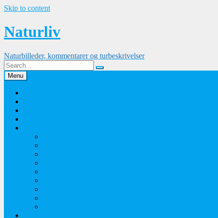
Skip to content
Naturliv
Naturbilleder, kommentarer og turbeskrivelser
Menu
Palle Frejvald
Kontakt
Orkidesamling
Guldsmedesamling
Sommerfuglesamling
Sommerfugle 2016
Sommerfugle 2015
Sommerfugle 2014
Sommerfugle 2013
Sommerfugle 2012
Sommerfugle 2011
Sommerfugle 2010
Sommerfugle 2009
Sommerfugle 2008
Blomsterbilleder