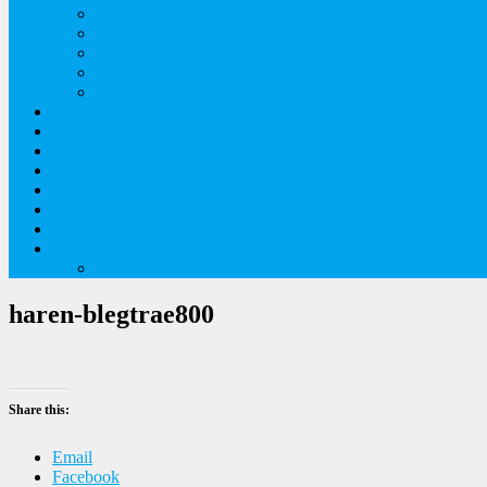
Orkideer på Møn
Tidlige majblomster
Augustplantebilleder
Juliblomsterbilleder
Juniblomsterbilleder
Overnatningssteder
Links
Bygninger
Naturture
Kirkebilleder
Haveting
Artsbeskrivelser
Husbilture
Tyskland-Frankrig 2019
haren-blegtrae800
Share this:
Email
Facebook