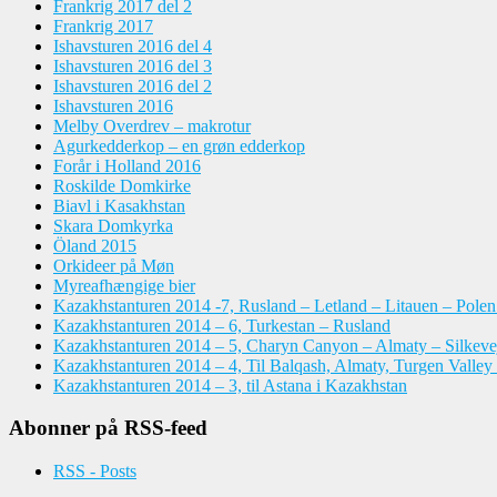
Frankrig 2017 del 2
Frankrig 2017
Ishavsturen 2016 del 4
Ishavsturen 2016 del 3
Ishavsturen 2016 del 2
Ishavsturen 2016
Melby Overdrev – makrotur
Agurkedderkop – en grøn edderkop
Forår i Holland 2016
Roskilde Domkirke
Biavl i Kasakhstan
Skara Domkyrka
Öland 2015
Orkideer på Møn
Myreafhængige bier
Kazakhstanturen 2014 -7, Rusland – Letland – Litauen – Pole
Kazakhstanturen 2014 – 6, Turkestan – Rusland
Kazakhstanturen 2014 – 5, Charyn Canyon – Almaty – Silkeve
Kazakhstanturen 2014 – 4, Til Balqash, Almaty, Turgen Valley
Kazakhstanturen 2014 – 3, til Astana i Kazakhstan
Abonner på RSS-feed
RSS - Posts