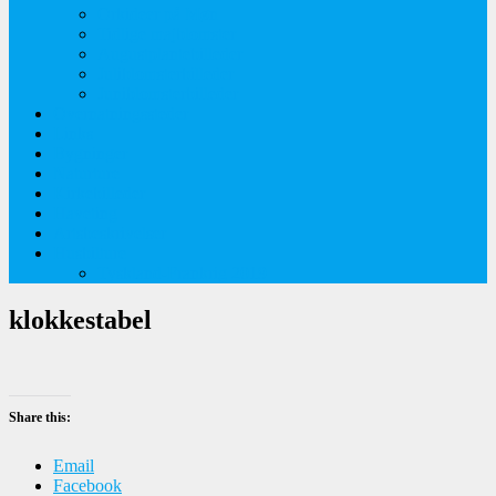
Orkideer på Møn
Tidlige majblomster
Augustplantebilleder
Juliblomsterbilleder
Juniblomsterbilleder
Overnatningssteder
Links
Bygninger
Naturture
Kirkebilleder
Haveting
Artsbeskrivelser
Husbilture
Tyskland-Frankrig 2019
klokkestabel
Share this:
Email
Facebook