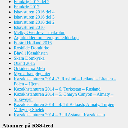
Frankrig 2017 del 2
Frankrig 2017
Ishavsturen 2016 del 4
Ishavsturen 2016 del 3
Ishavsturen 2016 del 2
Ishavsturen 2016
Melby Overdrev – makrotur
Agurkedderkop – en grøn edderkop
Forår i Holland 2016
Roskilde Domkirke
Biavl i Kasakhstan
Skara Domkyrka
Öland 2015
Orkideer på Møn
Myreafhængige bier
Kazakhstanturen 2014 -7, Rusland – Letland – Litauen –
Polen – Hjem
Kazakhstanturen 2014 – 6, Turkestan – Rusland
Kazakhstanturen 2014 – 5, Charyn Canyon – Almaty –
Silkevejen
Kazakhstanturen 2014 – 4, Til Balqash, Almaty, Turgen
Valley og Shelek
Kazakhstanturen 2014 – 3, til Astana i Kazakhstan
Abonner på RSS-feed