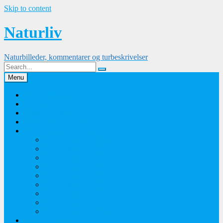
Skip to content
Naturliv
Naturbilleder, kommentarer og turbeskrivelser
Menu
Palle Frejvald
Kontakt
Orkidesamling
Guldsmedesamling
Sommerfuglesamling
Sommerfugle 2016
Sommerfugle 2015
Sommerfugle 2014
Sommerfugle 2013
Sommerfugle 2012
Sommerfugle 2011
Sommerfugle 2010
Sommerfugle 2009
Sommerfugle 2008
Blomsterbilleder