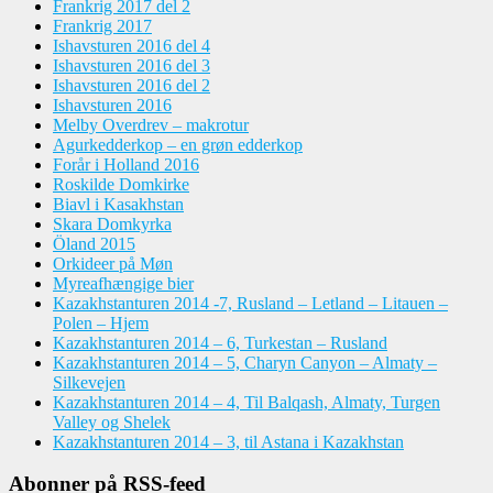
Frankrig 2017 del 2
Frankrig 2017
Ishavsturen 2016 del 4
Ishavsturen 2016 del 3
Ishavsturen 2016 del 2
Ishavsturen 2016
Melby Overdrev – makrotur
Agurkedderkop – en grøn edderkop
Forår i Holland 2016
Roskilde Domkirke
Biavl i Kasakhstan
Skara Domkyrka
Öland 2015
Orkideer på Møn
Myreafhængige bier
Kazakhstanturen 2014 -7, Rusland – Letland – Litauen –
Polen – Hjem
Kazakhstanturen 2014 – 6, Turkestan – Rusland
Kazakhstanturen 2014 – 5, Charyn Canyon – Almaty –
Silkevejen
Kazakhstanturen 2014 – 4, Til Balqash, Almaty, Turgen
Valley og Shelek
Kazakhstanturen 2014 – 3, til Astana i Kazakhstan
Abonner på RSS-feed