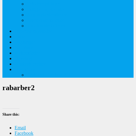
Orkideer på Møn
Tidlige majblomster
Augustplantebilleder
Juliblomsterbilleder
Juniblomsterbilleder
Overnatningssteder
Links
Bygninger
Naturture
Kirkebilleder
Haveting
Artsbeskrivelser
Husbilture
Tyskland-Frankrig 2019
rabarber2
Share this:
Email
Facebook