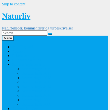
Skip to content
Naturliv
Naturbilleder, kommentarer og turbeskrivelser
Menu
Palle Frejvald
Kontakt
Orkidesamling
Guldsmedesamling
Sommerfuglesamling
Sommerfugle 2016
Sommerfugle 2015
Sommerfugle 2014
Sommerfugle 2013
Sommerfugle 2012
Sommerfugle 2011
Sommerfugle 2010
Sommerfugle 2009
Sommerfugle 2008
Blomsterbilleder