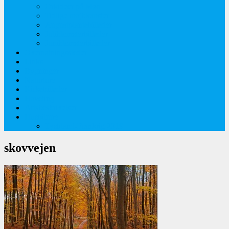
Orkideer på Møn
Tidlige majblomster
Augustplantebilleder
Juliblomsterbilleder
Juniblomsterbilleder
Overnatningssteder
Links
Bygninger
Naturture
Kirkebilleder
Haveting
Artsbeskrivelser
Husbilture
Tyskland-Frankrig 2019
skovvejen