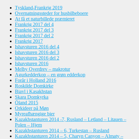
Tyskland-Frankrig 2019
Overnatningssteder for husbilbeboere
At få et naturbillede præmieret
Frankrig 2017 del 4
Frankrig 2017 del 3
Frankrig 2017 del 2
Frankrig 2017
Ishavsturen 2016 del 4
Ishavsturen 2016 del 3
Ishavsturen 2016 del 2
Ishavsturen 2016
Melby Overdrev – makrotur
Agurkedderkop – en grøn edderkop
Forår i Holland 2016
Roskilde Domkirke
Biavl i Kasakhstan
Skara Domkyrka
Öland 2015
Orkideer på Møn
Myreafhængige bier
Kazakhstanturen 2014 -7, Rusland – Letland – Litauen –
Polen – Hjem
Kazakhstanturen 2014 – 6, Turkestan – Rusland
Kazakhstanturen 2014 – 5, Charyn Canyon – Almaty –