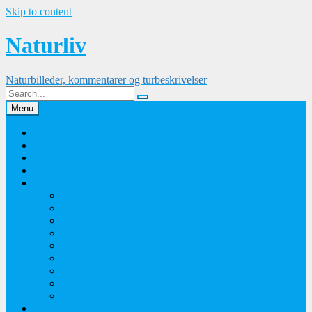
Skip to content
Naturliv
Naturbilleder, kommentarer og turbeskrivelser
Menu
Palle Frejvald
Kontakt
Orkidesamling
Guldsmedesamling
Sommerfuglesamling
Sommerfugle 2016
Sommerfugle 2015
Sommerfugle 2014
Sommerfugle 2013
Sommerfugle 2012
Sommerfugle 2011
Sommerfugle 2010
Sommerfugle 2009
Sommerfugle 2008
Blomsterbilleder