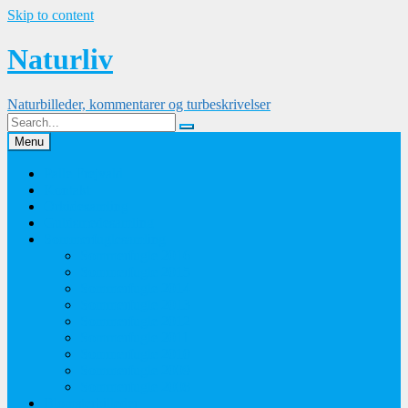
Skip to content
Naturliv
Naturbilleder, kommentarer og turbeskrivelser
Menu
Palle Frejvald
Kontakt
Orkidesamling
Guldsmedesamling
Sommerfuglesamling
Sommerfugle 2016
Sommerfugle 2015
Sommerfugle 2014
Sommerfugle 2013
Sommerfugle 2012
Sommerfugle 2011
Sommerfugle 2010
Sommerfugle 2009
Sommerfugle 2008
Blomsterbilleder