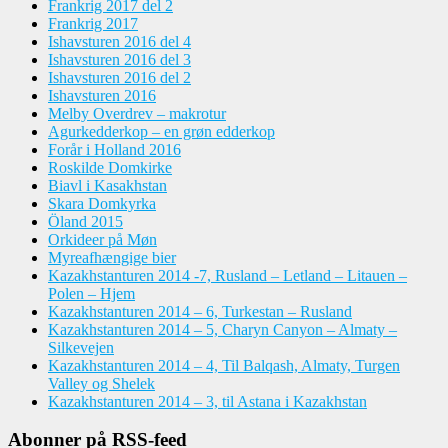
Frankrig 2017 del 2
Frankrig 2017
Ishavsturen 2016 del 4
Ishavsturen 2016 del 3
Ishavsturen 2016 del 2
Ishavsturen 2016
Melby Overdrev – makrotur
Agurkedderkop – en grøn edderkop
Forår i Holland 2016
Roskilde Domkirke
Biavl i Kasakhstan
Skara Domkyrka
Öland 2015
Orkideer på Møn
Myreafhængige bier
Kazakhstanturen 2014 -7, Rusland – Letland – Litauen –
Polen – Hjem
Kazakhstanturen 2014 – 6, Turkestan – Rusland
Kazakhstanturen 2014 – 5, Charyn Canyon – Almaty –
Silkevejen
Kazakhstanturen 2014 – 4, Til Balqash, Almaty, Turgen
Valley og Shelek
Kazakhstanturen 2014 – 3, til Astana i Kazakhstan
Abonner på RSS-feed