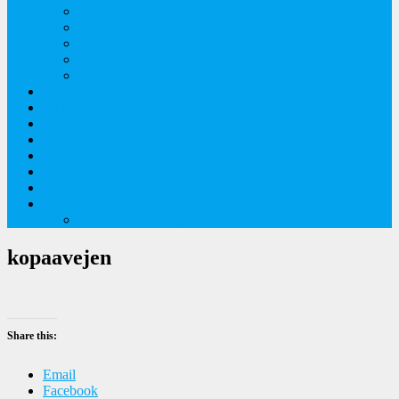
Orkideer på Møn
Tidlige majblomster
Augustplantebilleder
Juliblomsterbilleder
Juniblomsterbilleder
Overnatningssteder
Links
Bygninger
Naturture
Kirkebilleder
Haveting
Artsbeskrivelser
Husbilture
Tyskland-Frankrig 2019
kopaavejen
Share this:
Email
Facebook