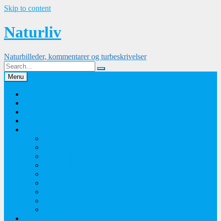
Skip to content
Naturliv
Naturbilleder, kommentarer og turbeskrivelser
Menu
Palle Frejvald
Kontakt
Orkidesamling
Guldsmedesamling
Sommerfuglesamling
Sommerfugle 2016
Sommerfugle 2015
Sommerfugle 2014
Sommerfugle 2013
Sommerfugle 2012
Sommerfugle 2011
Sommerfugle 2010
Sommerfugle 2009
Sommerfugle 2008
Blomsterbilleder