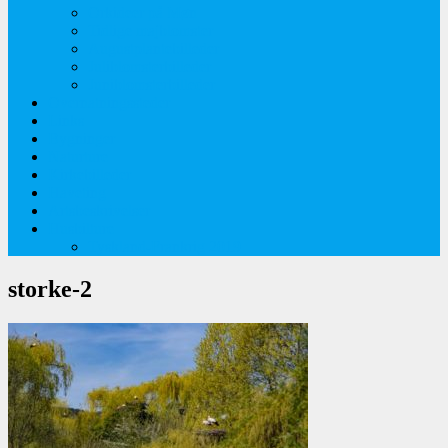
Orkideer på Møn
Tidlige majblomster
Augustplantebilleder
Juliblomsterbilleder
Juniblomsterbilleder
Overnatningssteder
Links
Bygninger
Naturture
Kirkebilleder
Haveting
Artsbeskrivelser
Husbilture
Tyskland-Frankrig 2019
storke-2