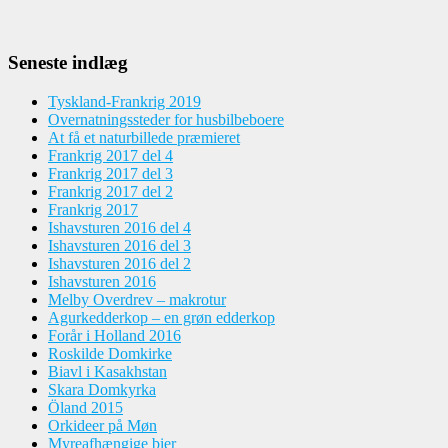
Seneste indlæg
Tyskland-Frankrig 2019
Overnatningssteder for husbilbeboere
At få et naturbillede præmieret
Frankrig 2017 del 4
Frankrig 2017 del 3
Frankrig 2017 del 2
Frankrig 2017
Ishavsturen 2016 del 4
Ishavsturen 2016 del 3
Ishavsturen 2016 del 2
Ishavsturen 2016
Melby Overdrev – makrotur
Agurkedderkop – en grøn edderkop
Forår i Holland 2016
Roskilde Domkirke
Biavl i Kasakhstan
Skara Domkyrka
Öland 2015
Orkideer på Møn
Myreafhængige bier