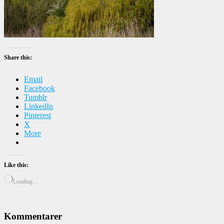
Share this:
Email
Facebook
Tumblr
LinkedIn
Pinterest
X
More
Like this:
Loading…
Kommentarer