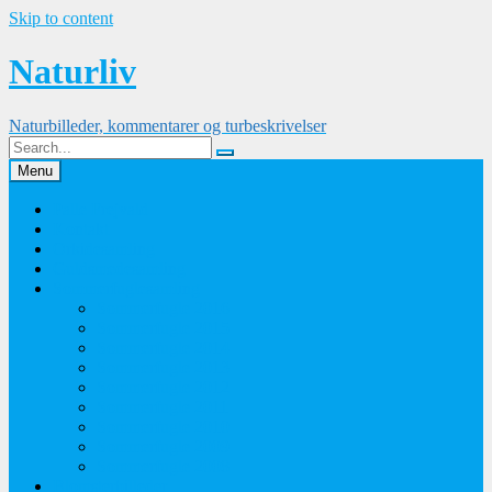
Skip to content
Naturliv
Naturbilleder, kommentarer og turbeskrivelser
Menu
Palle Frejvald
Kontakt
Orkidesamling
Guldsmedesamling
Sommerfuglesamling
Sommerfugle 2016
Sommerfugle 2015
Sommerfugle 2014
Sommerfugle 2013
Sommerfugle 2012
Sommerfugle 2011
Sommerfugle 2010
Sommerfugle 2009
Sommerfugle 2008
Blomsterbilleder