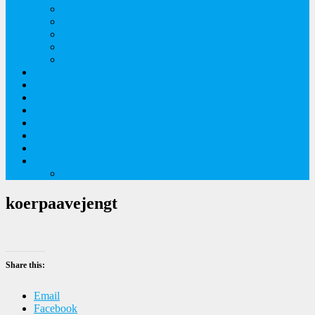
Orkideer på Møn
Tidlige majblomster
Augustplantebilleder
Juliblomsterbilleder
Juniblomsterbilleder
Overnatningssteder
Links
Bygninger
Naturture
Kirkebilleder
Haveting
Artsbeskrivelser
Husbilture
Tyskland-Frankrig 2019
koerpaavejengt
Share this:
Email
Facebook