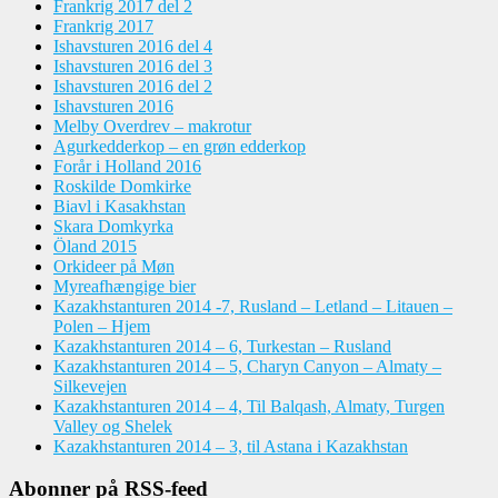
Frankrig 2017 del 2
Frankrig 2017
Ishavsturen 2016 del 4
Ishavsturen 2016 del 3
Ishavsturen 2016 del 2
Ishavsturen 2016
Melby Overdrev – makrotur
Agurkedderkop – en grøn edderkop
Forår i Holland 2016
Roskilde Domkirke
Biavl i Kasakhstan
Skara Domkyrka
Öland 2015
Orkideer på Møn
Myreafhængige bier
Kazakhstanturen 2014 -7, Rusland – Letland – Litauen –
Polen – Hjem
Kazakhstanturen 2014 – 6, Turkestan – Rusland
Kazakhstanturen 2014 – 5, Charyn Canyon – Almaty –
Silkevejen
Kazakhstanturen 2014 – 4, Til Balqash, Almaty, Turgen
Valley og Shelek
Kazakhstanturen 2014 – 3, til Astana i Kazakhstan
Abonner på RSS-feed