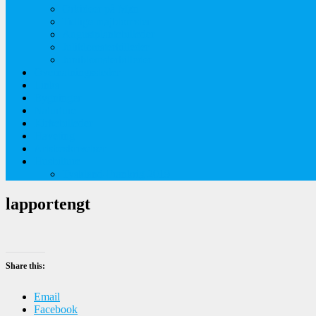
Orkideer på Møn
Tidlige majblomster
Augustplantebilleder
Juliblomsterbilleder
Juniblomsterbilleder
Overnatningssteder
Links
Bygninger
Naturture
Kirkebilleder
Haveting
Artsbeskrivelser
Husbilture
Tyskland-Frankrig 2019
lapportengt
Share this:
Email
Facebook