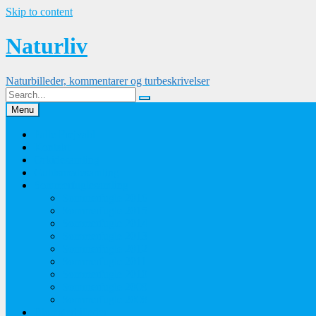
Skip to content
Naturliv
Naturbilleder, kommentarer og turbeskrivelser
Menu
Palle Frejvald
Kontakt
Orkidesamling
Guldsmedesamling
Sommerfuglesamling
Sommerfugle 2016
Sommerfugle 2015
Sommerfugle 2014
Sommerfugle 2013
Sommerfugle 2012
Sommerfugle 2011
Sommerfugle 2010
Sommerfugle 2009
Sommerfugle 2008
Blomsterbilleder