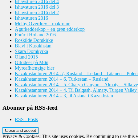
Ishavsturen 2016 del 4
Ishavsturen 2016 del 3
Ishavsturen 2016 del 2
Ishavsturen 2016
Melby Overdrev – makrotur
Agurkedderkop – en grøn edderkop
Forår i Holland 2016
Roskilde Domkirke
Biavl i Kasakhstan
Skara Domkyrka
Öland 2015
Orkideer på Møn
Myreafhængige bier
Kazakhstanturen 2014 -7, Rusland – Letland – Litauen – Pole
Kazakhstanturen 2014 – 6, Turkestan – Rusland
Kazakhstanturen 2014 – 5, Charyn Canyon – Almaty – Silkeve
Kazakhstanturen 2014 – 4, Til Balqash, Almaty, Turgen Valley
Kazakhstanturen 2014 – 3, til Astana i Kazakhstan
Abonner på RSS-feed
RSS - Posts
Privacy & Cookies: This site uses cookies. By continuing to use this w