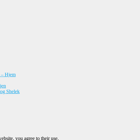
n – Hjem
jen
 og Shelek
ebsite, you agree to their use.