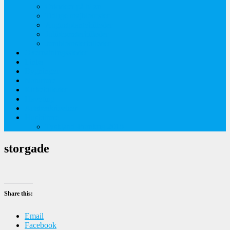
Orkideer på Møn
Tidlige majblomster
Augustplantebilleder
Juliblomsterbilleder
Juniblomsterbilleder
Overnatningssteder
Links
Bygninger
Naturture
Kirkebilleder
Haveting
Artsbeskrivelser
Husbilture
Tyskland-Frankrig 2019
storgade
Share this:
Email
Facebook