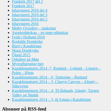
Frankrig 2017 del 2
Frankrig 2017
Ishavsturen 2016 del 4
Ishavsturen 2016 del 3
Ishavsturen 2016 del 2
Ishavsturen 2016
Melby Overdrev – makrotur
Agurkedderkop – en grøn edderkop
Forår i Holland 2016
Roskilde Domkirke
Biavl i Kasakhstan
Skara Domkyrka
Öland 2015
Orkideer på Møn
Myreafhængige bier
Kazakhstanturen 2014 -7, Rusland – Letland – Litauen –
Polen – Hjem
Kazakhstanturen 2014 – 6, Turkestan – Rusland
Kazakhstanturen 2014 – 5, Charyn Canyon – Almaty –
Silkevejen
Kazakhstanturen 2014 – 4, Til Balqash, Almaty, Turgen
Valley og Shelek
Kazakhstanturen 2014 – 3, til Astana i Kazakhstan
Abonner på RSS-feed