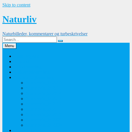
Skip to content
Naturliv
Naturbilleder, kommentarer og turbeskrivelser
Menu
Palle Frejvald
Kontakt
Orkidesamling
Guldsmedesamling
Sommerfuglesamling
Sommerfugle 2016
Sommerfugle 2015
Sommerfugle 2014
Sommerfugle 2013
Sommerfugle 2012
Sommerfugle 2011
Sommerfugle 2010
Sommerfugle 2009
Sommerfugle 2008
Blomsterbilleder