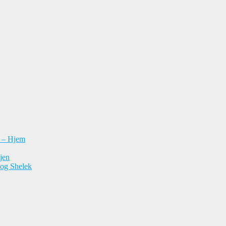
n – Hjem
jen
 og Shelek