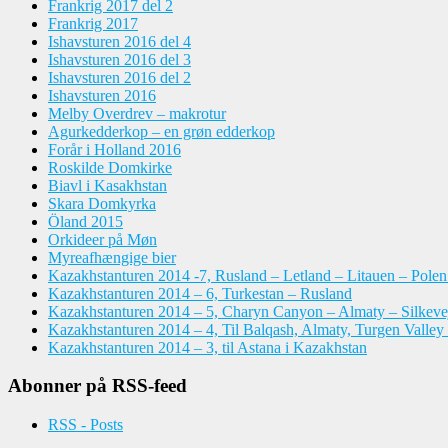
Frankrig 2017 del 2
Frankrig 2017
Ishavsturen 2016 del 4
Ishavsturen 2016 del 3
Ishavsturen 2016 del 2
Ishavsturen 2016
Melby Overdrev – makrotur
Agurkedderkop – en grøn edderkop
Forår i Holland 2016
Roskilde Domkirke
Biavl i Kasakhstan
Skara Domkyrka
Öland 2015
Orkideer på Møn
Myreafhængige bier
Kazakhstanturen 2014 -7, Rusland – Letland – Litauen – Pole
Kazakhstanturen 2014 – 6, Turkestan – Rusland
Kazakhstanturen 2014 – 5, Charyn Canyon – Almaty – Silkeve
Kazakhstanturen 2014 – 4, Til Balqash, Almaty, Turgen Valley
Kazakhstanturen 2014 – 3, til Astana i Kazakhstan
Abonner på RSS-feed
RSS - Posts