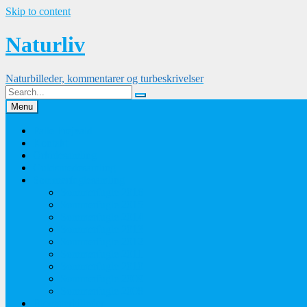
Skip to content
Naturliv
Naturbilleder, kommentarer og turbeskrivelser
Menu
Palle Frejvald
Kontakt
Orkidesamling
Guldsmedesamling
Sommerfuglesamling
Sommerfugle 2016
Sommerfugle 2015
Sommerfugle 2014
Sommerfugle 2013
Sommerfugle 2012
Sommerfugle 2011
Sommerfugle 2010
Sommerfugle 2009
Sommerfugle 2008
Blomsterbilleder