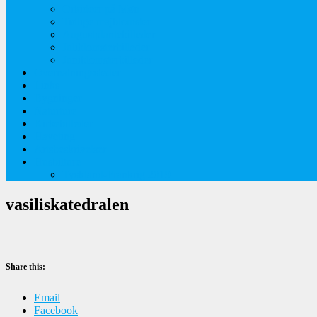
Orkideer på Møn
Tidlige majblomster
Augustplantebilleder
Juliblomsterbilleder
Juniblomsterbilleder
Overnatningssteder
Links
Bygninger
Naturture
Kirkebilleder
Haveting
Artsbeskrivelser
Husbilture
Tyskland-Frankrig 2019
vasiliskatedralen
Share this:
Email
Facebook