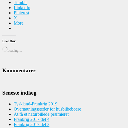
Tumblr
LinkedIn
Pinterest
X
More
Like this:
Loading…
Kommentarer
Seneste indlæg
Tyskland-Frankrig 2019
Overnatningssteder for husbilbeboere
At få et naturbillede præmieret
Frankrig 2017 del 4
Frankrig 2017 del 3