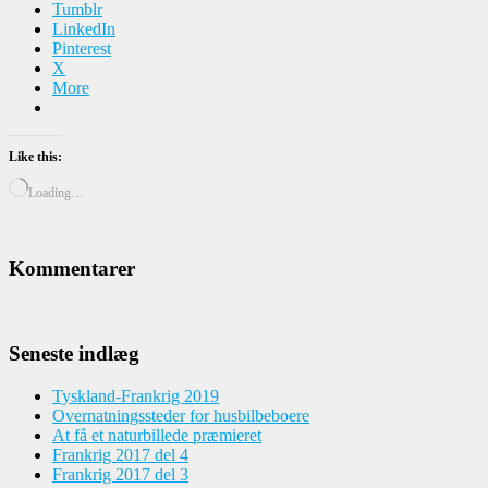
Tumblr
LinkedIn
Pinterest
X
More
Like this:
Loading…
Kommentarer
Seneste indlæg
Tyskland-Frankrig 2019
Overnatningssteder for husbilbeboere
At få et naturbillede præmieret
Frankrig 2017 del 4
Frankrig 2017 del 3