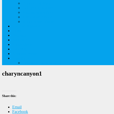
Orkideer på Møn
Tidlige majblomster
Augustplantebilleder
Juliblomsterbilleder
Juniblomsterbilleder
Overnatningssteder
Links
Bygninger
Naturture
Kirkebilleder
Haveting
Artsbeskrivelser
Husbilture
Tyskland-Frankrig 2019
charyncanyon1
Share this:
Email
Facebook