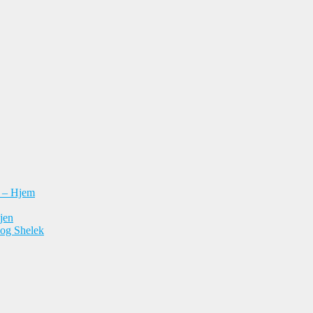
n – Hjem
jen
 og Shelek