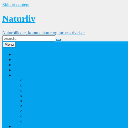
Skip to content
Naturliv
Naturbilleder, kommentarer og turbeskrivelser
Menu
Palle Frejvald
Kontakt
Orkidesamling
Guldsmedesamling
Sommerfuglesamling
Sommerfugle 2016
Sommerfugle 2015
Sommerfugle 2014
Sommerfugle 2013
Sommerfugle 2012
Sommerfugle 2011
Sommerfugle 2010
Sommerfugle 2009
Sommerfugle 2008
Blomsterbilleder