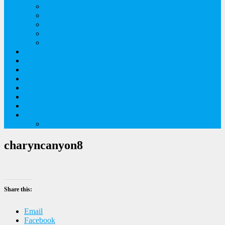
Orkideer på Møn
Tidlige majblomster
Augustplantebilleder
Juliblomsterbilleder
Juniblomsterbilleder
Overnatningssteder
Links
Bygninger
Naturture
Kirkebilleder
Haveting
Artsbeskrivelser
Husbilture
Tyskland-Frankrig 2019
charyncanyon8
Share this:
Email
Facebook