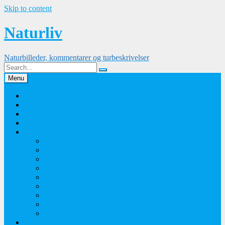
Skip to content
Naturliv
Naturbilleder, kommentarer og turbeskrivelser
Menu
Palle Frejvald
Kontakt
Orkidesamling
Guldsmedesamling
Sommerfuglesamling
Sommerfugle 2016
Sommerfugle 2015
Sommerfugle 2014
Sommerfugle 2013
Sommerfugle 2012
Sommerfugle 2011
Sommerfugle 2010
Sommerfugle 2009
Sommerfugle 2008
Blomsterbilleder