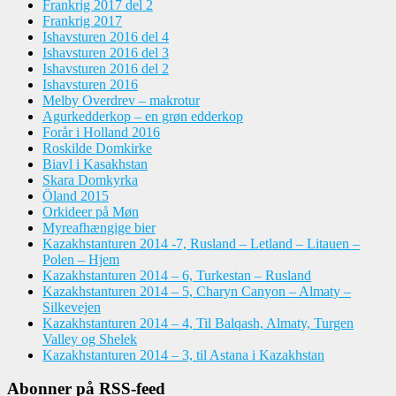
Frankrig 2017 del 2
Frankrig 2017
Ishavsturen 2016 del 4
Ishavsturen 2016 del 3
Ishavsturen 2016 del 2
Ishavsturen 2016
Melby Overdrev – makrotur
Agurkedderkop – en grøn edderkop
Forår i Holland 2016
Roskilde Domkirke
Biavl i Kasakhstan
Skara Domkyrka
Öland 2015
Orkideer på Møn
Myreafhængige bier
Kazakhstanturen 2014 -7, Rusland – Letland – Litauen –
Polen – Hjem
Kazakhstanturen 2014 – 6, Turkestan – Rusland
Kazakhstanturen 2014 – 5, Charyn Canyon – Almaty –
Silkevejen
Kazakhstanturen 2014 – 4, Til Balqash, Almaty, Turgen
Valley og Shelek
Kazakhstanturen 2014 – 3, til Astana i Kazakhstan
Abonner på RSS-feed