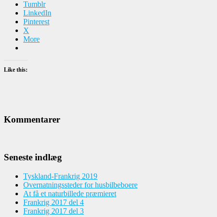
Tumblr
LinkedIn
Pinterest
X
More
Like this:
Kommentarer
Seneste indlæg
Tyskland-Frankrig 2019
Overnatningssteder for husbilbeboere
At få et naturbillede præmieret
Frankrig 2017 del 4
Frankrig 2017 del 3