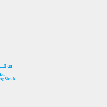
n – Hjem
jen
 og Shelek