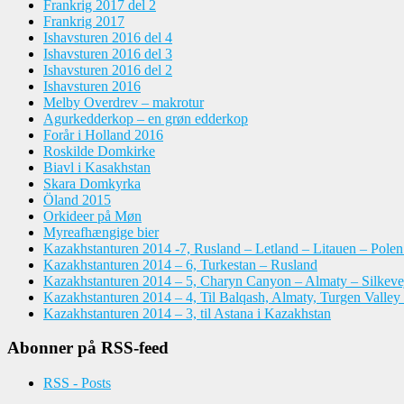
Frankrig 2017 del 2
Frankrig 2017
Ishavsturen 2016 del 4
Ishavsturen 2016 del 3
Ishavsturen 2016 del 2
Ishavsturen 2016
Melby Overdrev – makrotur
Agurkedderkop – en grøn edderkop
Forår i Holland 2016
Roskilde Domkirke
Biavl i Kasakhstan
Skara Domkyrka
Öland 2015
Orkideer på Møn
Myreafhængige bier
Kazakhstanturen 2014 -7, Rusland – Letland – Litauen – Pole
Kazakhstanturen 2014 – 6, Turkestan – Rusland
Kazakhstanturen 2014 – 5, Charyn Canyon – Almaty – Silkeve
Kazakhstanturen 2014 – 4, Til Balqash, Almaty, Turgen Valley
Kazakhstanturen 2014 – 3, til Astana i Kazakhstan
Abonner på RSS-feed
RSS - Posts