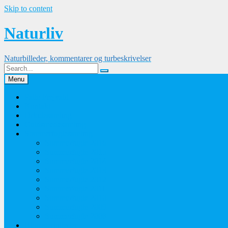
Skip to content
Naturliv
Naturbilleder, kommentarer og turbeskrivelser
Menu
Palle Frejvald
Kontakt
Orkidesamling
Guldsmedesamling
Sommerfuglesamling
Sommerfugle 2016
Sommerfugle 2015
Sommerfugle 2014
Sommerfugle 2013
Sommerfugle 2012
Sommerfugle 2011
Sommerfugle 2010
Sommerfugle 2009
Sommerfugle 2008
Blomsterbilleder