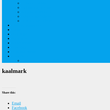
Orkideer på Møn
Tidlige majblomster
Augustplantebilleder
Juliblomsterbilleder
Juniblomsterbilleder
Overnatningssteder
Links
Bygninger
Naturture
Kirkebilleder
Haveting
Artsbeskrivelser
Husbilture
Tyskland-Frankrig 2019
kaalmark
Share this:
Email
Facebook