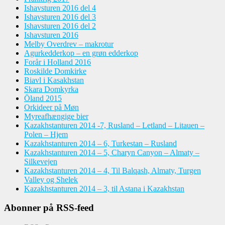
Ishavsturen 2016 del 4
Ishavsturen 2016 del 3
Ishavsturen 2016 del 2
Ishavsturen 2016
Melby Overdrev – makrotur
Agurkedderkop – en grøn edderkop
Forår i Holland 2016
Roskilde Domkirke
Biavl i Kasakhstan
Skara Domkyrka
Öland 2015
Orkideer på Møn
Myreafhængige bier
Kazakhstanturen 2014 -7, Rusland – Letland – Litauen –
Polen – Hjem
Kazakhstanturen 2014 – 6, Turkestan – Rusland
Kazakhstanturen 2014 – 5, Charyn Canyon – Almaty –
Silkevejen
Kazakhstanturen 2014 – 4, Til Balqash, Almaty, Turgen
Valley og Shelek
Kazakhstanturen 2014 – 3, til Astana i Kazakhstan
Abonner på RSS-feed