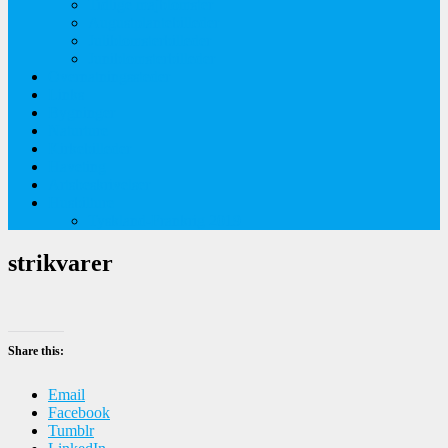
Tidlige majblomster
Augustplantebilleder
Juliblomsterbilleder
Juniblomsterbilleder
Overnatningssteder
Links
Bygninger
Naturture
Kirkebilleder
Haveting
Artsbeskrivelser
Husbilture
Tyskland-Frankrig 2019
strikvarer
Share this:
Email
Facebook
Tumblr