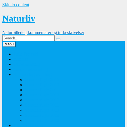
Skip to content
Naturliv
Naturbilleder, kommentarer og turbeskrivelser
Menu
Palle Frejvald
Kontakt
Orkidesamling
Guldsmedesamling
Sommerfuglesamling
Sommerfugle 2016
Sommerfugle 2015
Sommerfugle 2014
Sommerfugle 2013
Sommerfugle 2012
Sommerfugle 2011
Sommerfugle 2010
Sommerfugle 2009
Sommerfugle 2008
Blomsterbilleder