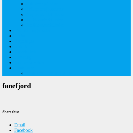
Orkideer på Møn
Tidlige majblomster
Augustplantebilleder
Juliblomsterbilleder
Juniblomsterbilleder
Overnatningssteder
Links
Bygninger
Naturture
Kirkebilleder
Haveting
Artsbeskrivelser
Husbilture
Tyskland-Frankrig 2019
fanefjord
Share this:
Email
Facebook