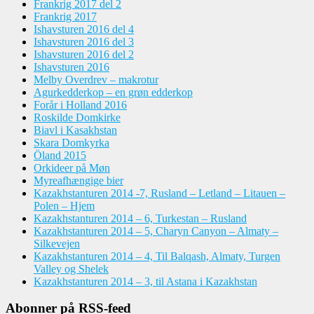
Frankrig 2017 del 2
Frankrig 2017
Ishavsturen 2016 del 4
Ishavsturen 2016 del 3
Ishavsturen 2016 del 2
Ishavsturen 2016
Melby Overdrev – makrotur
Agurkedderkop – en grøn edderkop
Forår i Holland 2016
Roskilde Domkirke
Biavl i Kasakhstan
Skara Domkyrka
Öland 2015
Orkideer på Møn
Myreafhængige bier
Kazakhstanturen 2014 -7, Rusland – Letland – Litauen –
Polen – Hjem
Kazakhstanturen 2014 – 6, Turkestan – Rusland
Kazakhstanturen 2014 – 5, Charyn Canyon – Almaty –
Silkevejen
Kazakhstanturen 2014 – 4, Til Balqash, Almaty, Turgen
Valley og Shelek
Kazakhstanturen 2014 – 3, til Astana i Kazakhstan
Abonner på RSS-feed