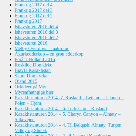
Frankrig 2017 del 4
Frankrig 2017 del 3
Frankrig 2017 del 2
Frankrig 2017
Ishavsturen 2016 del 4
Ishavsturen 2016 del 3
Ishavsturen 2016 del 2
Ishavsturen 2016
Melby Overdrev – makrotur
Agurkedderkop – en grøn edderkop
Forår i Holland 2016
Roskilde Domkirke
Biavl i Kasakhstan
Skara Domkyrka
Öland 2015
Orkideer på Møn
Myreafhængige bier
Kazakhstanturen 2014 -7, Rusland – Letland – Litauen –
Polen – Hjem
Kazakhstanturen 2014 – 6, Turkestan – Rusland
Kazakhstanturen 2014 – 5, Charyn Canyon – Almaty –
Silkevejen
Kazakhstanturen 2014 – 4, Til Balqash, Almaty, Turgen
Valley og Shelek
Kazakhstanturen 2014 – 3, til Astana i Kazakhstan