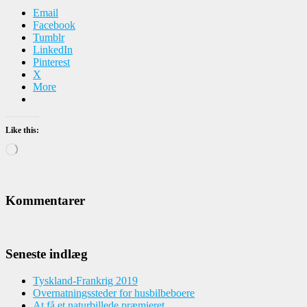
Email
Facebook
Tumblr
LinkedIn
Pinterest
X
More
Like this:
Loading…
Kommentarer
Seneste indlæg
Tyskland-Frankrig 2019
Overnatningssteder for husbilbeboere
At få et naturbillede præmieret