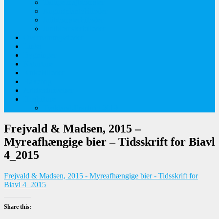
Tidlige majblomster
Augustplantebilleder
Juliblomsterbilleder
Juniblomsterbilleder
Overnatningssteder
Links
Bygninger
Naturture
Kirkebilleder
Haveting
Artsbeskrivelser
Husbilture
Tyskland-Frankrig 2019
Frejvald & Madsen, 2015 –
Myreafhængige bier – Tidsskrift for Biavl
4_2015
Frejvald & Madsen, 2015 - Myreafhængige bier - Tidsskrift for
Biavl 4_2015
Share this: