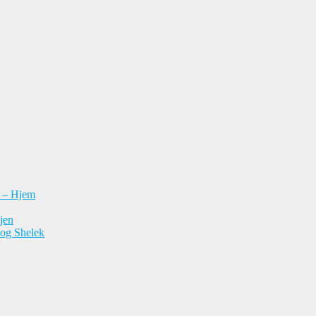
n – Hjem
jen
 og Shelek