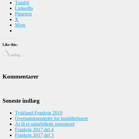
Tumblr
LinkedIn
Pinterest
X
More
Like this:
Loading…
Kommentarer
Seneste indlæg
Tyskland-Frankrig 2019
Overnatningssteder for husbilbeboere
At få et naturbillede præmieret
Frankrig 2017 del 4
Frankrig 2017 del 3