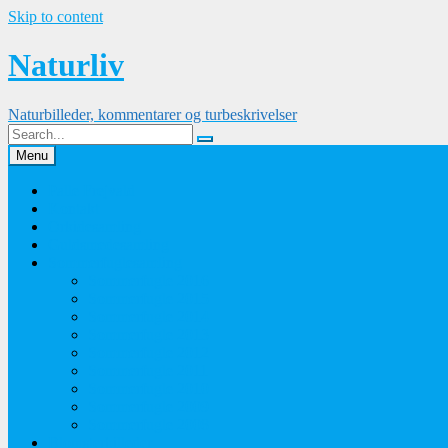
Skip to content
Naturliv
Naturbilleder, kommentarer og turbeskrivelser
Menu
Palle Frejvald
Kontakt
Orkidesamling
Guldsmedesamling
Sommerfuglesamling
Sommerfugle 2016
Sommerfugle 2015
Sommerfugle 2014
Sommerfugle 2013
Sommerfugle 2012
Sommerfugle 2011
Sommerfugle 2010
Sommerfugle 2009
Sommerfugle 2008
Blomsterbilleder