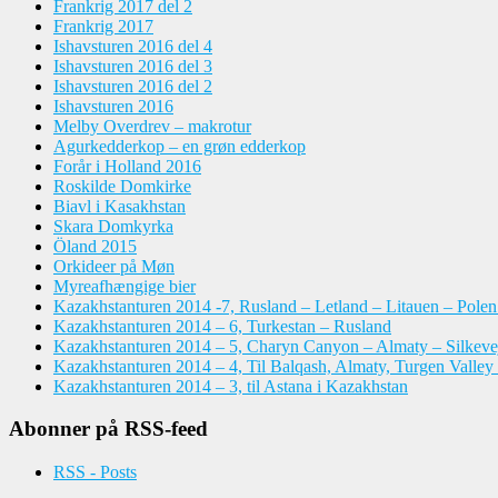
Frankrig 2017 del 2
Frankrig 2017
Ishavsturen 2016 del 4
Ishavsturen 2016 del 3
Ishavsturen 2016 del 2
Ishavsturen 2016
Melby Overdrev – makrotur
Agurkedderkop – en grøn edderkop
Forår i Holland 2016
Roskilde Domkirke
Biavl i Kasakhstan
Skara Domkyrka
Öland 2015
Orkideer på Møn
Myreafhængige bier
Kazakhstanturen 2014 -7, Rusland – Letland – Litauen – Pole
Kazakhstanturen 2014 – 6, Turkestan – Rusland
Kazakhstanturen 2014 – 5, Charyn Canyon – Almaty – Silkeve
Kazakhstanturen 2014 – 4, Til Balqash, Almaty, Turgen Valley
Kazakhstanturen 2014 – 3, til Astana i Kazakhstan
Abonner på RSS-feed
RSS - Posts