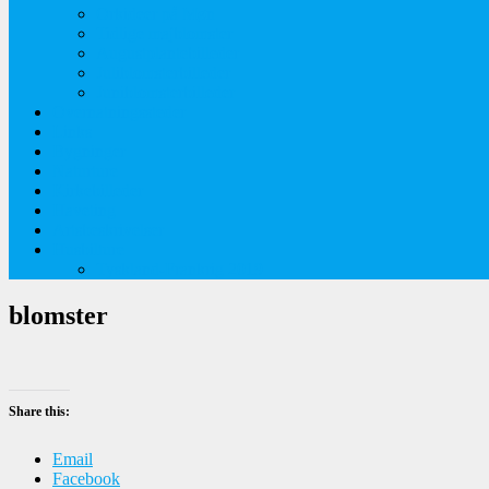
Orkideer på Møn
Tidlige majblomster
Augustplantebilleder
Juliblomsterbilleder
Juniblomsterbilleder
Overnatningssteder
Links
Bygninger
Naturture
Kirkebilleder
Haveting
Artsbeskrivelser
Husbilture
Tyskland-Frankrig 2019
blomster
Share this:
Email
Facebook