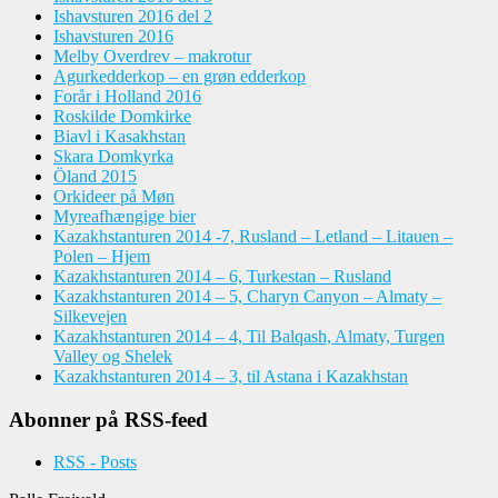
Ishavsturen 2016 del 2
Ishavsturen 2016
Melby Overdrev – makrotur
Agurkedderkop – en grøn edderkop
Forår i Holland 2016
Roskilde Domkirke
Biavl i Kasakhstan
Skara Domkyrka
Öland 2015
Orkideer på Møn
Myreafhængige bier
Kazakhstanturen 2014 -7, Rusland – Letland – Litauen –
Polen – Hjem
Kazakhstanturen 2014 – 6, Turkestan – Rusland
Kazakhstanturen 2014 – 5, Charyn Canyon – Almaty –
Silkevejen
Kazakhstanturen 2014 – 4, Til Balqash, Almaty, Turgen
Valley og Shelek
Kazakhstanturen 2014 – 3, til Astana i Kazakhstan
Abonner på RSS-feed
RSS - Posts