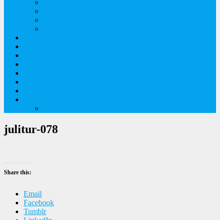
Tidlige majblomster
Augustplantebilleder
Juliblomsterbilleder
Juniblomsterbilleder
Overnatningssteder
Links
Bygninger
Naturture
Kirkebilleder
Haveting
Artsbeskrivelser
Husbilture
Tyskland-Frankrig 2019
julitur-078
Share this:
Email
Facebook
Tumblr