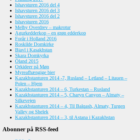
Ishavsturen 2016 del 4
Ishavsturen 2016 del 3
Ishavsturen 2016 del 2
Ishavsturen 2016
Melby Overdrev – makrotur
Agurkedderkop – en grøn edderkop
Forår i Holland 2016
Roskilde Domkirke
Biavl i Kasakhstan
Skara Domkyrka
Öland 2015
Orkideer på Møn
Myreafhængige bier
Kazakhstanturen 2014 -7, Rusland – Letland – Litauen –
Polen – Hjem
Kazakhstanturen 2014 – 6, Turkestan – Rusland
Kazakhstanturen 2014 – 5, Charyn Canyon – Almaty –
Silkevejen
Kazakhstanturen 2014 – 4, Til Balqash, Almaty, Turgen
Valley og Shelek
Kazakhstanturen 2014 – 3, til Astana i Kazakhstan
Abonner på RSS-feed