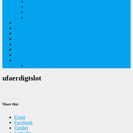
Tidlige majblomster
Augustplantebilleder
Juliblomsterbilleder
Juniblomsterbilleder
Overnatningssteder
Links
Bygninger
Naturture
Kirkebilleder
Haveting
Artsbeskrivelser
Husbilture
Tyskland-Frankrig 2019
ufaerdigtslot
Share this:
Email
Facebook
Tumblr