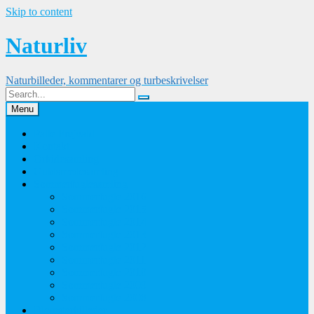
Skip to content
Naturliv
Naturbilleder, kommentarer og turbeskrivelser
Menu
Palle Frejvald
Kontakt
Orkidesamling
Guldsmedesamling
Sommerfuglesamling
Sommerfugle 2016
Sommerfugle 2015
Sommerfugle 2014
Sommerfugle 2013
Sommerfugle 2012
Sommerfugle 2011
Sommerfugle 2010
Sommerfugle 2009
Sommerfugle 2008
Blomsterbilleder