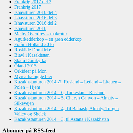
Frankrig 2017 del 2
Frankrig 2017
Ishavsturen 2016 del 4
Ishavsturen 2016 del 3
Ishavsturen 2016 del 2
Ishavsturen 2016
Melby Overdrev – makrotur
Agurkedderkop – en grøn edderkop
Forår i Holland 2016
Roskilde Domkirke
Biavl i Kasakhstan
Skara Domkyrka
Öland 2015
Orkideer på Møn
Myreafhængige bier
Kazakhstanturen 2014 -7, Rusland – Letland – Litauen –
Polen – Hjem
Kazakhstanturen 2014 – 6, Turkestan – Rusland
Kazakhstanturen 2014 – 5, Charyn Canyon – Almaty –
Silkevejen
Kazakhstanturen 2014 – 4, Til Balqash, Almaty, Turgen
Valley og Shelek
Kazakhstanturen 2014 – 3, til Astana i Kazakhstan
Abonner på RSS-feed