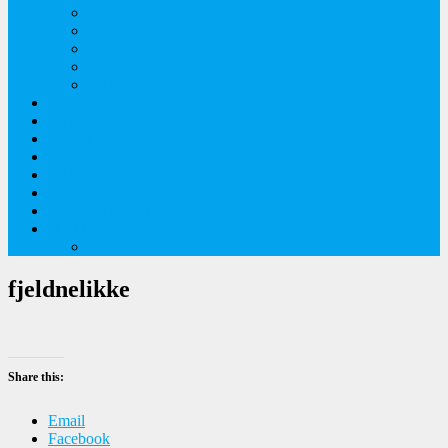
Orkideer på Møn
Tidlige majblomster
Augustplantebilleder
Juliblomsterbilleder
Juniblomsterbilleder
Overnatningssteder
Links
Bygninger
Naturture
Kirkebilleder
Haveting
Artsbeskrivelser
Husbilture
Tyskland-Frankrig 2019
fjeldnelikke
Share this:
Email
Facebook