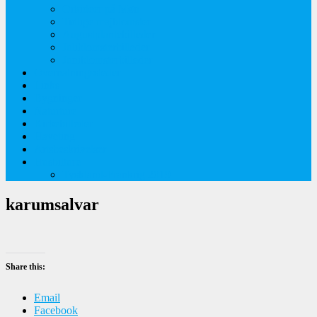
Orkideer på Møn
Tidlige majblomster
Augustplantebilleder
Juliblomsterbilleder
Juniblomsterbilleder
Overnatningssteder
Links
Bygninger
Naturture
Kirkebilleder
Haveting
Artsbeskrivelser
Husbilture
Tyskland-Frankrig 2019
karumsalvar
Share this:
Email
Facebook