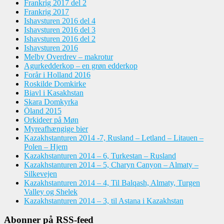
Frankrig 2017 del 2
Frankrig 2017
Ishavsturen 2016 del 4
Ishavsturen 2016 del 3
Ishavsturen 2016 del 2
Ishavsturen 2016
Melby Overdrev – makrotur
Agurkedderkop – en grøn edderkop
Forår i Holland 2016
Roskilde Domkirke
Biavl i Kasakhstan
Skara Domkyrka
Öland 2015
Orkideer på Møn
Myreafhængige bier
Kazakhstanturen 2014 -7, Rusland – Letland – Litauen –
Polen – Hjem
Kazakhstanturen 2014 – 6, Turkestan – Rusland
Kazakhstanturen 2014 – 5, Charyn Canyon – Almaty –
Silkevejen
Kazakhstanturen 2014 – 4, Til Balqash, Almaty, Turgen
Valley og Shelek
Kazakhstanturen 2014 – 3, til Astana i Kazakhstan
Abonner på RSS-feed