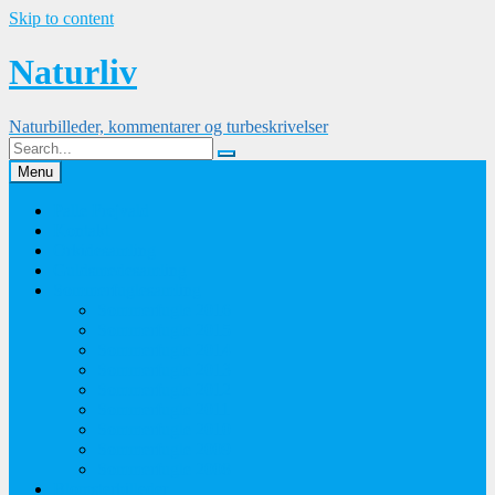
Skip to content
Naturliv
Naturbilleder, kommentarer og turbeskrivelser
Menu
Palle Frejvald
Kontakt
Orkidesamling
Guldsmedesamling
Sommerfuglesamling
Sommerfugle 2016
Sommerfugle 2015
Sommerfugle 2014
Sommerfugle 2013
Sommerfugle 2012
Sommerfugle 2011
Sommerfugle 2010
Sommerfugle 2009
Sommerfugle 2008
Blomsterbilleder