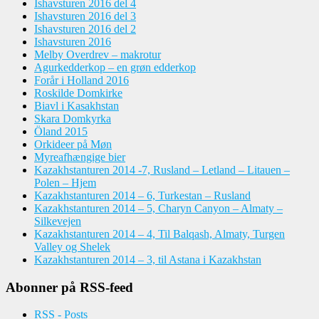
Ishavsturen 2016 del 4
Ishavsturen 2016 del 3
Ishavsturen 2016 del 2
Ishavsturen 2016
Melby Overdrev – makrotur
Agurkedderkop – en grøn edderkop
Forår i Holland 2016
Roskilde Domkirke
Biavl i Kasakhstan
Skara Domkyrka
Öland 2015
Orkideer på Møn
Myreafhængige bier
Kazakhstanturen 2014 -7, Rusland – Letland – Litauen –
Polen – Hjem
Kazakhstanturen 2014 – 6, Turkestan – Rusland
Kazakhstanturen 2014 – 5, Charyn Canyon – Almaty –
Silkevejen
Kazakhstanturen 2014 – 4, Til Balqash, Almaty, Turgen
Valley og Shelek
Kazakhstanturen 2014 – 3, til Astana i Kazakhstan
Abonner på RSS-feed
RSS - Posts