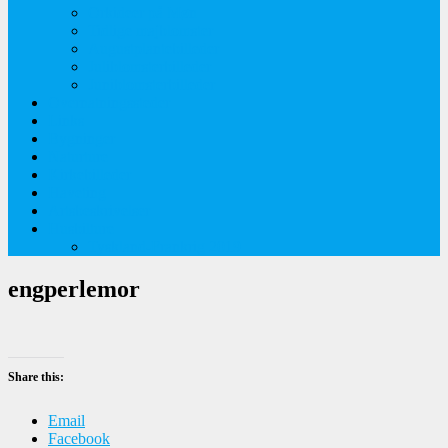
Orkideer på Møn
Tidlige majblomster
Augustplantebilleder
Juliblomsterbilleder
Juniblomsterbilleder
Overnatningssteder
Links
Bygninger
Naturture
Kirkebilleder
Haveting
Artsbeskrivelser
Husbilture
Tyskland-Frankrig 2019
engperlemor
Share this:
Email
Facebook