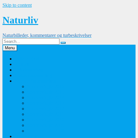
Skip to content
Naturliv
Naturbilleder, kommentarer og turbeskrivelser
Menu
Palle Frejvald
Kontakt
Orkidesamling
Guldsmedesamling
Sommerfuglesamling
Sommerfugle 2016
Sommerfugle 2015
Sommerfugle 2014
Sommerfugle 2013
Sommerfugle 2012
Sommerfugle 2011
Sommerfugle 2010
Sommerfugle 2009
Sommerfugle 2008
Blomsterbilleder