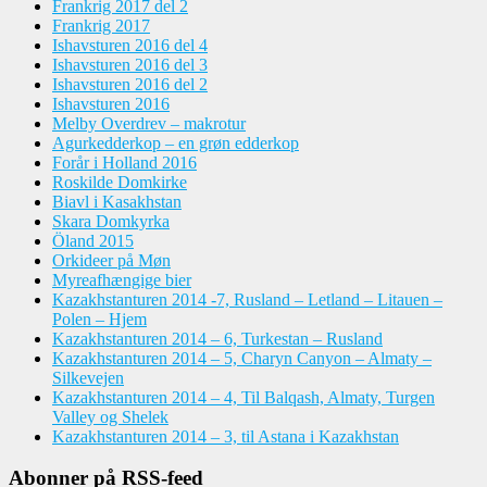
Frankrig 2017 del 2
Frankrig 2017
Ishavsturen 2016 del 4
Ishavsturen 2016 del 3
Ishavsturen 2016 del 2
Ishavsturen 2016
Melby Overdrev – makrotur
Agurkedderkop – en grøn edderkop
Forår i Holland 2016
Roskilde Domkirke
Biavl i Kasakhstan
Skara Domkyrka
Öland 2015
Orkideer på Møn
Myreafhængige bier
Kazakhstanturen 2014 -7, Rusland – Letland – Litauen –
Polen – Hjem
Kazakhstanturen 2014 – 6, Turkestan – Rusland
Kazakhstanturen 2014 – 5, Charyn Canyon – Almaty –
Silkevejen
Kazakhstanturen 2014 – 4, Til Balqash, Almaty, Turgen
Valley og Shelek
Kazakhstanturen 2014 – 3, til Astana i Kazakhstan
Abonner på RSS-feed