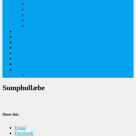
Orkideer på Møn
Tidlige majblomster
Augustplantebilleder
Juliblomsterbilleder
Juniblomsterbilleder
Overnatningssteder
Links
Bygninger
Naturture
Kirkebilleder
Haveting
Artsbeskrivelser
Husbilture
Tyskland-Frankrig 2019
Sumphullæbe
Share this:
Email
Facebook