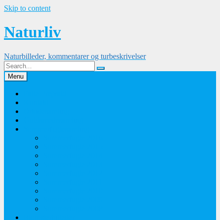
Skip to content
Naturliv
Naturbilleder, kommentarer og turbeskrivelser
Menu
Palle Frejvald
Kontakt
Orkidesamling
Guldsmedesamling
Sommerfuglesamling
Sommerfugle 2016
Sommerfugle 2015
Sommerfugle 2014
Sommerfugle 2013
Sommerfugle 2012
Sommerfugle 2011
Sommerfugle 2010
Sommerfugle 2009
Sommerfugle 2008
Blomsterbilleder