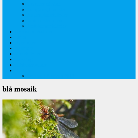
Orkideer på Møn
Tidlige majblomster
Augustplantebilleder
Juliblomsterbilleder
Juniblomsterbilleder
Overnatningssteder
Links
Bygninger
Naturture
Kirkebilleder
Haveting
Artsbeskrivelser
Husbilture
Tyskland-Frankrig 2019
blå mosaik