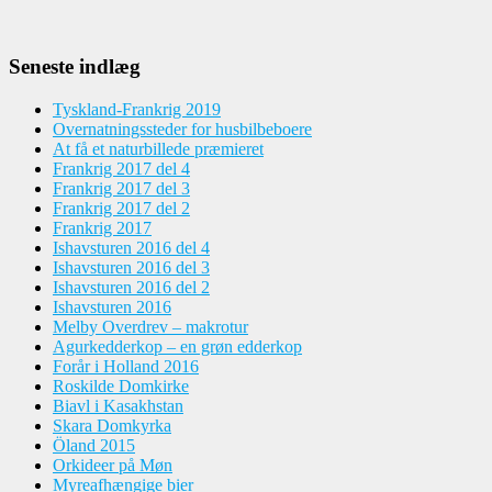
Seneste indlæg
Tyskland-Frankrig 2019
Overnatningssteder for husbilbeboere
At få et naturbillede præmieret
Frankrig 2017 del 4
Frankrig 2017 del 3
Frankrig 2017 del 2
Frankrig 2017
Ishavsturen 2016 del 4
Ishavsturen 2016 del 3
Ishavsturen 2016 del 2
Ishavsturen 2016
Melby Overdrev – makrotur
Agurkedderkop – en grøn edderkop
Forår i Holland 2016
Roskilde Domkirke
Biavl i Kasakhstan
Skara Domkyrka
Öland 2015
Orkideer på Møn
Myreafhængige bier