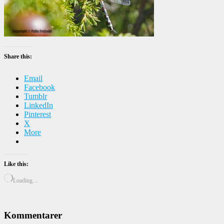
Share this:
Email
Facebook
Tumblr
LinkedIn
Pinterest
X
More
Like this:
Loading…
Kommentarer