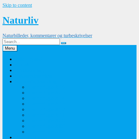
Skip to content
Naturliv
Naturbilleder, kommentarer og turbeskrivelser
Menu
Palle Frejvald
Kontakt
Orkidesamling
Guldsmedesamling
Sommerfuglesamling
Sommerfugle 2016
Sommerfugle 2015
Sommerfugle 2014
Sommerfugle 2013
Sommerfugle 2012
Sommerfugle 2011
Sommerfugle 2010
Sommerfugle 2009
Sommerfugle 2008
Blomsterbilleder