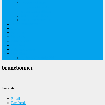
Orkideer på Møn
Tidlige majblomster
Augustplantebilleder
Juliblomsterbilleder
Juniblomsterbilleder
Overnatningssteder
Links
Bygninger
Naturture
Kirkebilleder
Haveting
Artsbeskrivelser
Husbilture
Tyskland-Frankrig 2019
brunebonner
Share this:
Email
Facebook