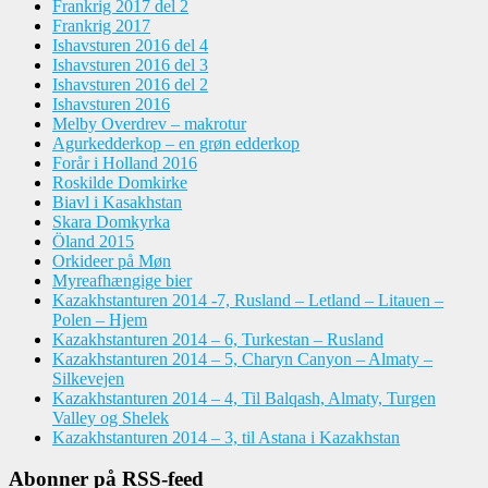
Frankrig 2017 del 2
Frankrig 2017
Ishavsturen 2016 del 4
Ishavsturen 2016 del 3
Ishavsturen 2016 del 2
Ishavsturen 2016
Melby Overdrev – makrotur
Agurkedderkop – en grøn edderkop
Forår i Holland 2016
Roskilde Domkirke
Biavl i Kasakhstan
Skara Domkyrka
Öland 2015
Orkideer på Møn
Myreafhængige bier
Kazakhstanturen 2014 -7, Rusland – Letland – Litauen –
Polen – Hjem
Kazakhstanturen 2014 – 6, Turkestan – Rusland
Kazakhstanturen 2014 – 5, Charyn Canyon – Almaty –
Silkevejen
Kazakhstanturen 2014 – 4, Til Balqash, Almaty, Turgen
Valley og Shelek
Kazakhstanturen 2014 – 3, til Astana i Kazakhstan
Abonner på RSS-feed