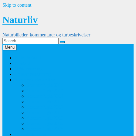
Skip to content
Naturliv
Naturbilleder, kommentarer og turbeskrivelser
Menu
Palle Frejvald
Kontakt
Orkidesamling
Guldsmedesamling
Sommerfuglesamling
Sommerfugle 2016
Sommerfugle 2015
Sommerfugle 2014
Sommerfugle 2013
Sommerfugle 2012
Sommerfugle 2011
Sommerfugle 2010
Sommerfugle 2009
Sommerfugle 2008
Blomsterbilleder