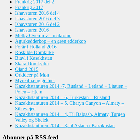
Frankrig 2017 del 2
Frankrig 2017
Ishavsturen 2016 del 4
Ishavsturen 2016 del 3
Ishavsturen 2016 del 2
Ishavsturen 2016
Melby Overdrev – makrotur
Agurkedderkop – en grøn edderkop
Forår i Holland 2016
Roskilde Domkirke
Biavl i Kasakhstan
Skara Domkyrka
Öland 2015
Orkideer på Møn
Myreafhængige bier
Kazakhstanturen 2014 -7, Rusland – Letland – Litauen –
Polen – Hjem
Kazakhstanturen 2014 – 6, Turkestan – Rusland
Kazakhstanturen 2014 – 5, Charyn Canyon – Almaty –
Silkevejen
Kazakhstanturen 2014 – 4, Til Balqash, Almaty, Turgen
Valley og Shelek
Kazakhstanturen 2014 – 3, til Astana i Kazakhstan
Abonner på RSS-feed