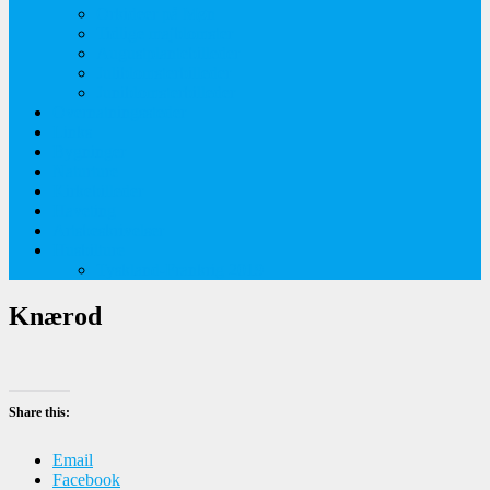
Orkideer på Møn
Tidlige majblomster
Augustplantebilleder
Juliblomsterbilleder
Juniblomsterbilleder
Overnatningssteder
Links
Bygninger
Naturture
Kirkebilleder
Haveting
Artsbeskrivelser
Husbilture
Tyskland-Frankrig 2019
Knærod
Share this:
Email
Facebook