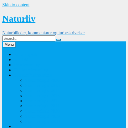
Skip to content
Naturliv
Naturbilleder, kommentarer og turbeskrivelser
Menu
Palle Frejvald
Kontakt
Orkidesamling
Guldsmedesamling
Sommerfuglesamling
Sommerfugle 2016
Sommerfugle 2015
Sommerfugle 2014
Sommerfugle 2013
Sommerfugle 2012
Sommerfugle 2011
Sommerfugle 2010
Sommerfugle 2009
Sommerfugle 2008
Blomsterbilleder