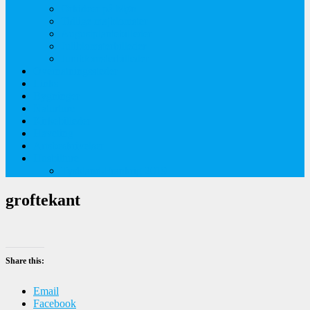
Orkideer på Møn
Tidlige majblomster
Augustplantebilleder
Juliblomsterbilleder
Juniblomsterbilleder
Overnatningssteder
Links
Bygninger
Naturture
Kirkebilleder
Haveting
Artsbeskrivelser
Husbilture
Tyskland-Frankrig 2019
groftekant
Share this:
Email
Facebook