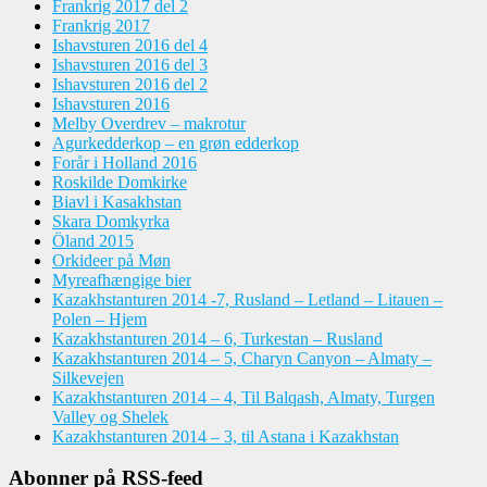
Frankrig 2017 del 2
Frankrig 2017
Ishavsturen 2016 del 4
Ishavsturen 2016 del 3
Ishavsturen 2016 del 2
Ishavsturen 2016
Melby Overdrev – makrotur
Agurkedderkop – en grøn edderkop
Forår i Holland 2016
Roskilde Domkirke
Biavl i Kasakhstan
Skara Domkyrka
Öland 2015
Orkideer på Møn
Myreafhængige bier
Kazakhstanturen 2014 -7, Rusland – Letland – Litauen –
Polen – Hjem
Kazakhstanturen 2014 – 6, Turkestan – Rusland
Kazakhstanturen 2014 – 5, Charyn Canyon – Almaty –
Silkevejen
Kazakhstanturen 2014 – 4, Til Balqash, Almaty, Turgen
Valley og Shelek
Kazakhstanturen 2014 – 3, til Astana i Kazakhstan
Abonner på RSS-feed