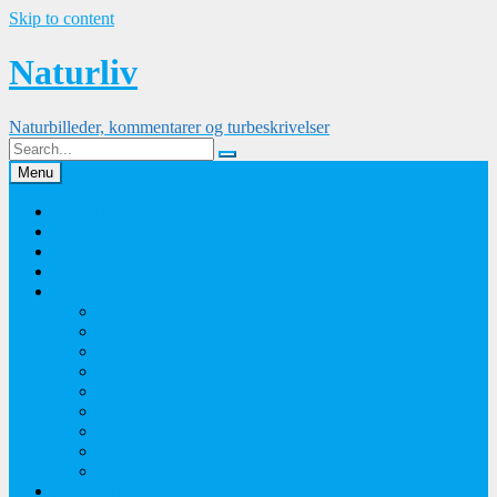
Skip to content
Naturliv
Naturbilleder, kommentarer og turbeskrivelser
Menu
Palle Frejvald
Kontakt
Orkidesamling
Guldsmedesamling
Sommerfuglesamling
Sommerfugle 2016
Sommerfugle 2015
Sommerfugle 2014
Sommerfugle 2013
Sommerfugle 2012
Sommerfugle 2011
Sommerfugle 2010
Sommerfugle 2009
Sommerfugle 2008
Blomsterbilleder