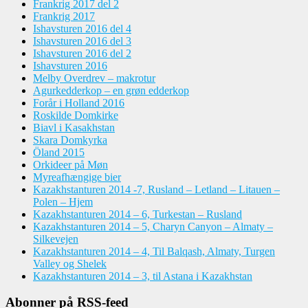
Frankrig 2017 del 2
Frankrig 2017
Ishavsturen 2016 del 4
Ishavsturen 2016 del 3
Ishavsturen 2016 del 2
Ishavsturen 2016
Melby Overdrev – makrotur
Agurkedderkop – en grøn edderkop
Forår i Holland 2016
Roskilde Domkirke
Biavl i Kasakhstan
Skara Domkyrka
Öland 2015
Orkideer på Møn
Myreafhængige bier
Kazakhstanturen 2014 -7, Rusland – Letland – Litauen –
Polen – Hjem
Kazakhstanturen 2014 – 6, Turkestan – Rusland
Kazakhstanturen 2014 – 5, Charyn Canyon – Almaty –
Silkevejen
Kazakhstanturen 2014 – 4, Til Balqash, Almaty, Turgen
Valley og Shelek
Kazakhstanturen 2014 – 3, til Astana i Kazakhstan
Abonner på RSS-feed