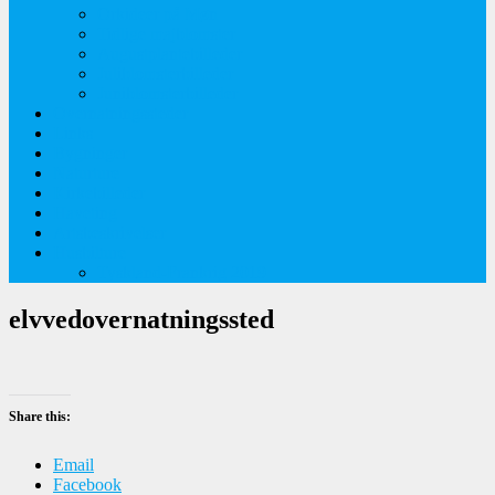
Orkideer på Møn
Tidlige majblomster
Augustplantebilleder
Juliblomsterbilleder
Juniblomsterbilleder
Overnatningssteder
Links
Bygninger
Naturture
Kirkebilleder
Haveting
Artsbeskrivelser
Husbilture
Tyskland-Frankrig 2019
elvvedovernatningssted
Share this:
Email
Facebook