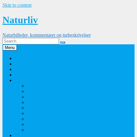
Skip to content
Naturliv
Naturbilleder, kommentarer og turbeskrivelser
Menu
Palle Frejvald
Kontakt
Orkidesamling
Guldsmedesamling
Sommerfuglesamling
Sommerfugle 2016
Sommerfugle 2015
Sommerfugle 2014
Sommerfugle 2013
Sommerfugle 2012
Sommerfugle 2011
Sommerfugle 2010
Sommerfugle 2009
Sommerfugle 2008
Blomsterbilleder