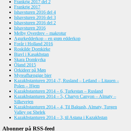
Frankrig 2017 del 2
Frankrig 2017
Ishavsturen 2016 del 4
Ishavsturen 2016 del 3
Ishavsturen 2016 del 2
Ishavsturen 2016
Melby Overdrev – makrotur
Agurkedderkop – en grøn edderkop
Forår i Holland 2016
Roskilde Domkirke
Biavl i Kasakhstan
Skara Domkyrka
Öland 2015
Orkideer på Møn
Myreafhængige bier
Kazakhstanturen 2014 -7, Rusland – Letland – Litauen –
Polen – Hjem
Kazakhstanturen 2014 – 6, Turkestan – Rusland
Kazakhstanturen 2014 – 5, Charyn Canyon – Almaty –
Silkevejen
Kazakhstanturen 2014 – 4, Til Balqash, Almaty, Turgen
Valley og Shelek
Kazakhstanturen 2014 – 3, til Astana i Kazakhstan
Abonner på RSS-feed