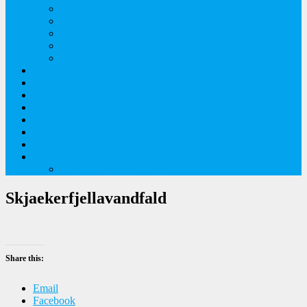
Orkideer på Møn
Tidlige majblomster
Augustplantebilleder
Juliblomsterbilleder
Juniblomsterbilleder
Overnatningssteder
Links
Bygninger
Naturture
Kirkebilleder
Haveting
Artsbeskrivelser
Husbilture
Tyskland-Frankrig 2019
Skjaekerfjellavandfald
Share this:
Email
Facebook