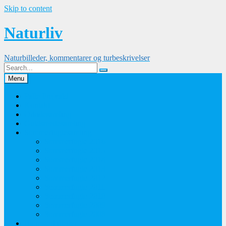
Skip to content
Naturliv
Naturbilleder, kommentarer og turbeskrivelser
Menu
Palle Frejvald
Kontakt
Orkidesamling
Guldsmedesamling
Sommerfuglesamling
Sommerfugle 2016
Sommerfugle 2015
Sommerfugle 2014
Sommerfugle 2013
Sommerfugle 2012
Sommerfugle 2011
Sommerfugle 2010
Sommerfugle 2009
Sommerfugle 2008
Blomsterbilleder