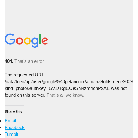
404.
That’s an error.
The requested URL
/data/feed/api/user/google%40getano.dk/album/Guldsmede2009?
kind=photo&authkey=Gv1sRgCOeSnNzm4cnPxAE
was not
found on this server.
That’s all we know.
Share this:
Email
Facebook
Tumblr