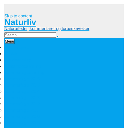
Skip to content
Naturliv
Naturbilleder, kommentarer og turbeskrivelser
Menu
Palle Frejvald
Kontakt
Orkidesamling
Guldsmedesamling
Sommerfuglesamling
Sommerfugle 2016
Sommerfugle 2015
Sommerfugle 2014
Sommerfugle 2013
Sommerfugle 2012
Sommerfugle 2011
Sommerfugle 2010
Sommerfugle 2009