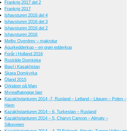
Frankrig 2017 del 2
Frankrig 2017
Ishavsturen 2016 del 4
Ishavsturen 2016 del 3
Ishavsturen 2016 del 2
Ishavsturen 2016
Melby Overdrev – makrotur
Agurkedderkop – en grøn edderkop
Forår i Holland 2016
Roskilde Domkirke
Biavl i Kasakhstan
Skara Domkyrka
Öland 2015
Orkideer på Møn
Myreafhængige bier
Kazakhstanturen 2014 -7, Rusland – Letland – Litauen – Polen –
Hjem
Kazakhstanturen 2014 – 6, Turkestan – Rusland
Kazakhstanturen 2014 – 5, Charyn Canyon – Almaty –
Silkevejen
Kazakhstanturen 2014 – 4, Til Balqash, Almaty, Turgen Valley og