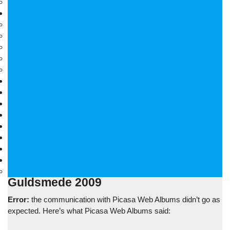
Sommerfugle 2008
Blomsterbilleder
Orkideer på Møn
Tidlige majblomster
Augustplantebilleder
Juliblomsterbilleder
Juniblomsterbilleder
Overnatningssteder
Links
Bygninger
Naturture
Kirkebilleder
Haveting
Artsbeskrivelser
Husbilture
Tyskland-Frankrig 2019
Guldsmede 2009
Error:
the communication with Picasa Web Albums didn’t go as
expected. Here’s what Picasa Web Albums said: