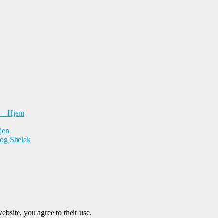
n – Hjem
jen
 og Shelek
ebsite, you agree to their use.