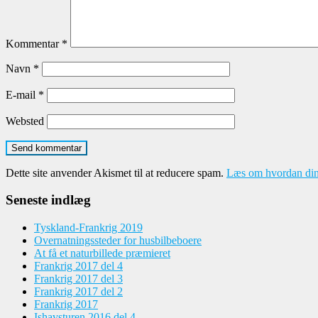
Kommentar
*
Navn
*
E-mail
*
Websted
Dette site anvender Akismet til at reducere spam.
Læs om hvordan din
Seneste indlæg
Tyskland-Frankrig 2019
Overnatningssteder for husbilbeboere
At få et naturbillede præmieret
Frankrig 2017 del 4
Frankrig 2017 del 3
Frankrig 2017 del 2
Frankrig 2017
Ishavsturen 2016 del 4