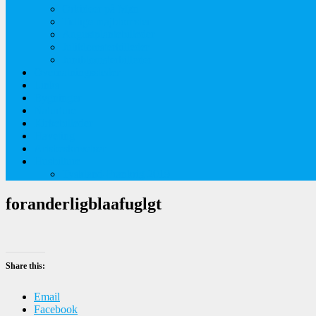
Orkideer på Møn
Tidlige majblomster
Augustplantebilleder
Juliblomsterbilleder
Juniblomsterbilleder
Overnatningssteder
Links
Bygninger
Naturture
Kirkebilleder
Haveting
Artsbeskrivelser
Husbilture
Tyskland-Frankrig 2019
foranderligblaafuglgt
Share this:
Email
Facebook