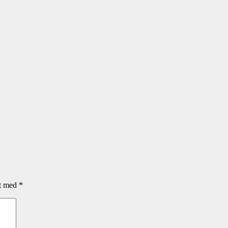
et med
*