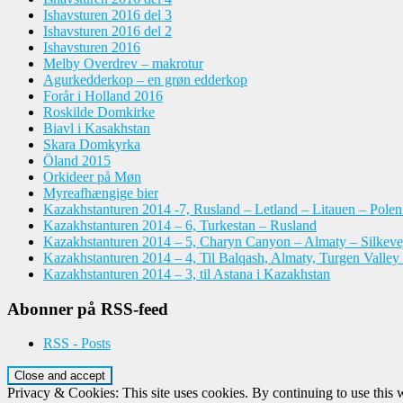
Ishavsturen 2016 del 3
Ishavsturen 2016 del 2
Ishavsturen 2016
Melby Overdrev – makrotur
Agurkedderkop – en grøn edderkop
Forår i Holland 2016
Roskilde Domkirke
Biavl i Kasakhstan
Skara Domkyrka
Öland 2015
Orkideer på Møn
Myreafhængige bier
Kazakhstanturen 2014 -7, Rusland – Letland – Litauen – Pole
Kazakhstanturen 2014 – 6, Turkestan – Rusland
Kazakhstanturen 2014 – 5, Charyn Canyon – Almaty – Silkeve
Kazakhstanturen 2014 – 4, Til Balqash, Almaty, Turgen Valley
Kazakhstanturen 2014 – 3, til Astana i Kazakhstan
Abonner på RSS-feed
RSS - Posts
Privacy & Cookies: This site uses cookies. By continuing to use this w