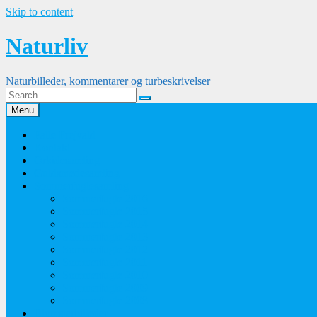
Skip to content
Naturliv
Naturbilleder, kommentarer og turbeskrivelser
Menu
Palle Frejvald
Kontakt
Orkidesamling
Guldsmedesamling
Sommerfuglesamling
Sommerfugle 2016
Sommerfugle 2015
Sommerfugle 2014
Sommerfugle 2013
Sommerfugle 2012
Sommerfugle 2011
Sommerfugle 2010
Sommerfugle 2009
Sommerfugle 2008
Blomsterbilleder