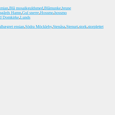
imian
,
Blå mosaikguldsmed
,
Blåmunke
,
brune
sgårds Hamn
,
Gul snerre
,
Hossmo
,
hossmo
d Domkirke
,
Lunds
lbægret ensian
,
Södra Möckleby
,
Stenåsa
,
Stenurt
,
stork
,
storplettet