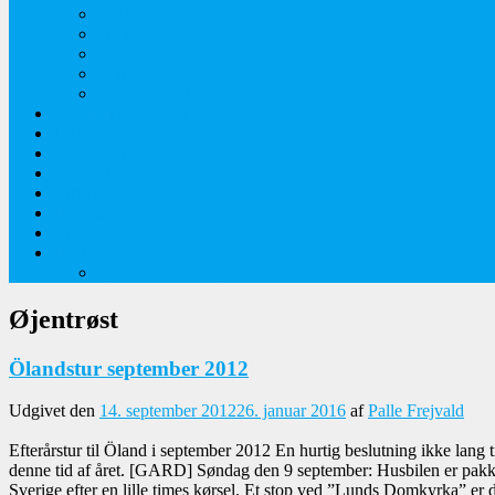
Orkideer på Møn
Tidlige majblomster
Augustplantebilleder
Juliblomsterbilleder
Juniblomsterbilleder
Overnatningssteder
Links
Bygninger
Naturture
Kirkebilleder
Haveting
Artsbeskrivelser
Husbilture
Tyskland-Frankrig 2019
Øjentrøst
Ölandstur september 2012
Udgivet den
14. september 2012
26. januar 2016
af
Palle Frejvald
Efterårstur til Öland i september 2012 En hurtig beslutning ikke lang 
denne tid af året. [GARD] Søndag den 9 september: Husbilen er pakket o
Sverige efter en lille times kørsel. Et stop ved ”Lunds Domkyrka” er d