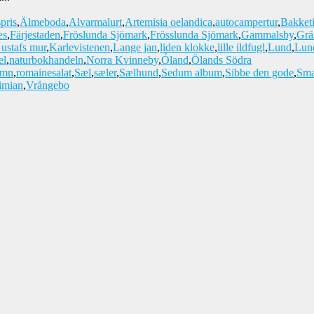
pris
,
Älmeboda
,
Alvarmalurt
,
Artemisia oelandica
,
autocampertur
,
Bakket
æs
,
Färjestaden
,
Fröslunda Sjömark
,
Frösslunda Sjömark
,
Gammalsby
,
Grä
ustafs mur
,
Karlevistenen
,
Lange jan
,
liden klokke
,
lille ildfugl
,
Lund
,
Lun
el
,
naturbokhandeln
,
Norra Kvinneby
,
Óland
,
Ölands Södra
amn
,
romainesalat
,
Sæl
,
sæler
,
Sælhund
,
Sedum album
,
Sibbe den gode
,
Sma
timian
,
Vrångebo