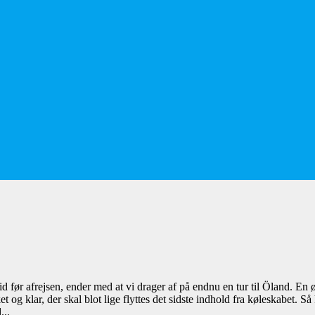
tid før afrejsen, ender med at vi drager af på endnu en tur til Öland. En
g klar, der skal blot lige flyttes det sidste indhold fra køleskabet. Så 
...