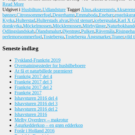
Read More
Udgivet i
Husbilture
,
Udlandsture
Tagget
Åhus
,
aksærenpris
,
Aksærens
bønner
,
Citronsommerfugl
,
Degerhamn
,
Emmaboda
,
Enebær
,
engelskgr
Kyrka
,
Hulterstad
,
Hulterstads alvar
,
Hvid stenurt
,
icebergsalat
,
Karl X G
domkyrka
,
Möckelmossen
,
Möcklemossen
,
Mörbylånge
,
Naturbokhand
Odlingslandskab
,
Ölandsmalurt
,
Øjentrøst
,
Pulken
,
Rävemåla
,
Risingeh
perlemorsommerfugl
,
Tosteberga
,
Tosteberga Ängsmarker
,
Traner
,
vild 
Seneste indlæg
Tyskland-Frankrig 2019
Overnatningssteder for husbilbeboere
At få et naturbillede præmieret
Frankrig 2017 del 4
Frankrig 2017 del 3
Frankrig 2017 del 2
Frankrig 2017
Ishavsturen 2016 del 4
Ishavsturen 2016 del 3
Ishavsturen 2016 del 2
Ishavsturen 2016
Melby Overdrev – makrotur
Agurkedderkop – en grøn edderkop
Forår i Holland 2016