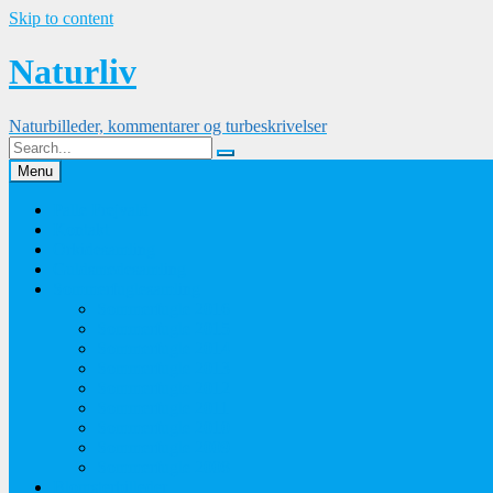
Skip to content
Naturliv
Naturbilleder, kommentarer og turbeskrivelser
Menu
Palle Frejvald
Kontakt
Orkidesamling
Guldsmedesamling
Sommerfuglesamling
Sommerfugle 2016
Sommerfugle 2015
Sommerfugle 2014
Sommerfugle 2013
Sommerfugle 2012
Sommerfugle 2011
Sommerfugle 2010
Sommerfugle 2009
Sommerfugle 2008
Blomsterbilleder