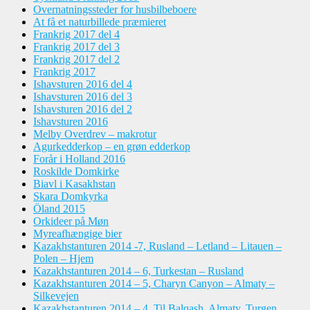
Overnatningssteder for husbilbeboere
At få et naturbillede præmieret
Frankrig 2017 del 4
Frankrig 2017 del 3
Frankrig 2017 del 2
Frankrig 2017
Ishavsturen 2016 del 4
Ishavsturen 2016 del 3
Ishavsturen 2016 del 2
Ishavsturen 2016
Melby Overdrev – makrotur
Agurkedderkop – en grøn edderkop
Forår i Holland 2016
Roskilde Domkirke
Biavl i Kasakhstan
Skara Domkyrka
Öland 2015
Orkideer på Møn
Myreafhængige bier
Kazakhstanturen 2014 -7, Rusland – Letland – Litauen –
Polen – Hjem
Kazakhstanturen 2014 – 6, Turkestan – Rusland
Kazakhstanturen 2014 – 5, Charyn Canyon – Almaty –
Silkevejen
Kazakhstanturen 2014 – 4, Til Balqash, Almaty, Turgen