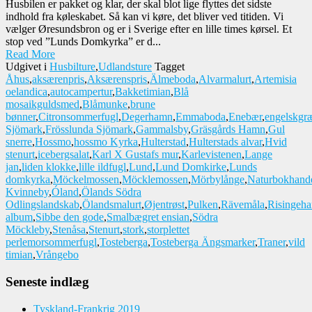
Husbilen er pakket og klar, der skal blot lige flyttes det sidste
indhold fra køleskabet. Så kan vi køre, det bliver ved titiden. Vi
vælger Øresundsbron og er i Sverige efter en lille times kørsel. Et
stop ved ”Lunds Domkyrka” er d...
Read More
Udgivet i
Husbilture
,
Udlandsture
Tagget
Åhus
,
aksærenpris
,
Aksærenspris
,
Älmeboda
,
Alvarmalurt
,
Artemisia
oelandica
,
autocampertur
,
Bakketimian
,
Blå
mosaikguldsmed
,
Blåmunke
,
brune
bønner
,
Citronsommerfugl
,
Degerhamn
,
Emmaboda
,
Enebær
,
engelskgr
Sjömark
,
Frösslunda Sjömark
,
Gammalsby
,
Gräsgårds Hamn
,
Gul
snerre
,
Hossmo
,
hossmo Kyrka
,
Hulterstad
,
Hulterstads alvar
,
Hvid
stenurt
,
icebergsalat
,
Karl X Gustafs mur
,
Karlevistenen
,
Lange
jan
,
liden klokke
,
lille ildfugl
,
Lund
,
Lund Domkirke
,
Lunds
domkyrka
,
Möckelmossen
,
Möcklemossen
,
Mörbylånge
,
Naturbokhand
Kvinneby
,
Óland
,
Ölands Södra
Odlingslandskab
,
Ölandsmalurt
,
Øjentrøst
,
Pulken
,
Rävemåla
,
Risingeh
album
,
Sibbe den gode
,
Smalbægret ensian
,
Södra
Möckleby
,
Stenåsa
,
Stenurt
,
stork
,
storplettet
perlemorsommerfugl
,
Tosteberga
,
Tosteberga Ängsmarker
,
Traner
,
vild
timian
,
Vrångebo
Seneste indlæg
Tyskland-Frankrig 2019