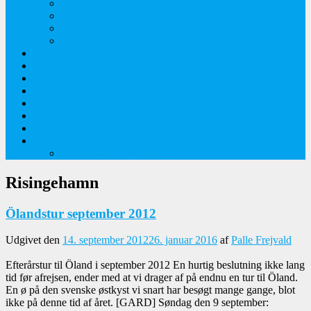
Tidlige majblomster
Augustplantebilleder
Juliblomsterbilleder
Juniblomsterbilleder
Overnatningssteder
Links
Bygninger
Naturture
Kirkebilleder
Haveting
Artsbeskrivelser
Husbilture
Tyskland-Frankrig 2019
Risingehamn
Ölandstur september 2012
Udgivet den
14. september 2012
26. januar 2016
af
Palle Frejvald
Efterårstur til Öland i september 2012 En hurtig beslutning ikke lang
tid før afrejsen, ender med at vi drager af på endnu en tur til Öland.
En ø på den svenske østkyst vi snart har besøgt mange gange, blot
ikke på denne tid af året. [GARD] Søndag den 9 september: