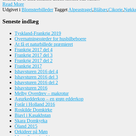
Read More
Udgivet i
Blomsterbilleder
Tagget
Alpeastragel
,
Blåbær
,
Cikorie
,
Nøkke
Seneste indlæg
Tyskland-Frankrig 2019
Overnatningssteder for husbilbeboere
At få et naturbillede præmieret
Frankrig 2017 del 4
Frankrig 2017 del 3
Frankrig 2017 del 2
Frankrig 2017
Ishavsturen 2016 del 4
Ishavsturen 2016 del 3
Ishavsturen 2016 del 2
Ishavsturen 2016
Melby Overdrev – makrotur
Agurkedderkop – en grøn edderkop
Forår i Holland 2016
Roskilde Domkirke
Biavl i Kasakhstan
Skara Domkyrka
Öland 2015
Orkideer på Møn