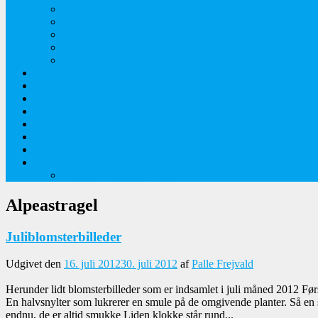
Orkideer på Møn
Tidlige majblomster
Augustplantebilleder
Juliblomsterbilleder
Juniblomsterbilleder
Overnatningssteder
Links
Bygninger
Naturture
Kirkebilleder
Haveting
Artsbeskrivelser
Husbilture
Tyskland-Frankrig 2019
Alpeastragel
Juliblomsterbilleder
Udgivet den
16. juli 2012
30. juli 2012
af
Palle Frejvald
Herunder lidt blomsterbilleder som er indsamlet i juli måned 2012 Førs
En halvsnylter som lukrerer en smule på de omgivende planter. Så en
endnu, de er altid smukke Liden klokke står rund...