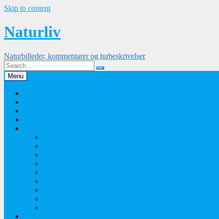
Skip to content
Naturliv
Naturbilleder, kommentarer og turbeskrivelser
Menu
Palle Frejvald
Kontakt
Orkidesamling
Guldsmedesamling
Sommerfuglesamling
Sommerfugle 2016
Sommerfugle 2015
Sommerfugle 2014
Sommerfugle 2013
Sommerfugle 2012
Sommerfugle 2011
Sommerfugle 2010
Sommerfugle 2009
Sommerfugle 2008
Blomsterbilleder