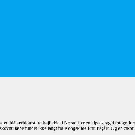
t en blåbærblomst fra højfjeldet i Norge Her en alpeastragel fotografere
 skovhullæbe fundet ikke langt fra Kongskilde Friluftsgård Og en ciko