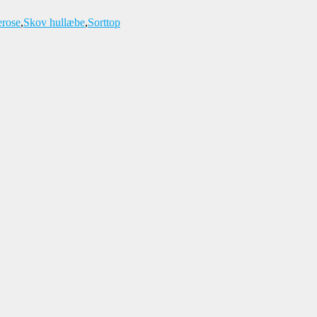
rose
,
Skov hullæbe
,
Sorttop