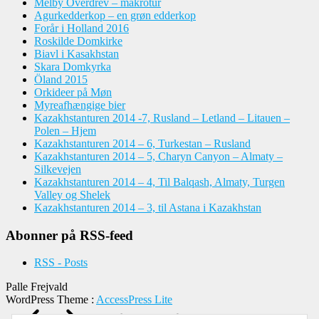
Melby Overdrev – makrotur
Agurkedderkop – en grøn edderkop
Forår i Holland 2016
Roskilde Domkirke
Biavl i Kasakhstan
Skara Domkyrka
Öland 2015
Orkideer på Møn
Myreafhængige bier
Kazakhstanturen 2014 -7, Rusland – Letland – Litauen –
Polen – Hjem
Kazakhstanturen 2014 – 6, Turkestan – Rusland
Kazakhstanturen 2014 – 5, Charyn Canyon – Almaty –
Silkevejen
Kazakhstanturen 2014 – 4, Til Balqash, Almaty, Turgen
Valley og Shelek
Kazakhstanturen 2014 – 3, til Astana i Kazakhstan
Abonner på RSS-feed
RSS - Posts
Palle Frejvald
WordPress Theme
:
AccessPress Lite