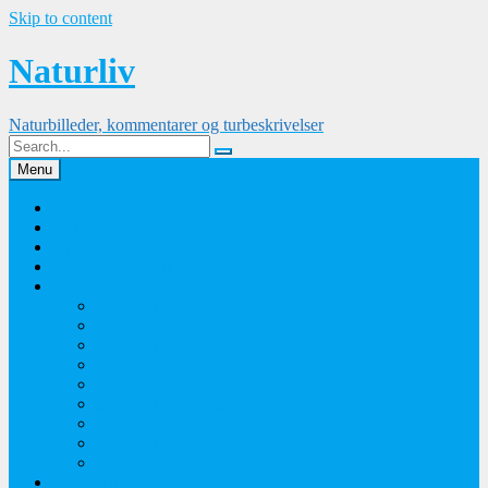
Skip to content
Naturliv
Naturbilleder, kommentarer og turbeskrivelser
Menu
Palle Frejvald
Kontakt
Orkidesamling
Guldsmedesamling
Sommerfuglesamling
Sommerfugle 2016
Sommerfugle 2015
Sommerfugle 2014
Sommerfugle 2013
Sommerfugle 2012
Sommerfugle 2011
Sommerfugle 2010
Sommerfugle 2009
Sommerfugle 2008
Blomsterbilleder