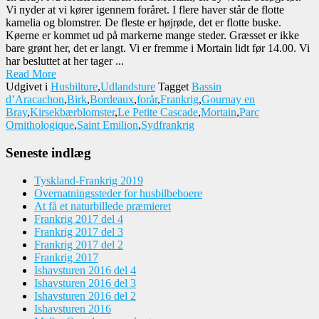
Vi nyder at vi kører igennem foråret. I flere haver står de flotte
kamelia og blomstrer. De fleste er højrøde, det er flotte buske.
Køerne er kommet ud på markerne mange steder. Græsset er ikke
bare grønt her, det er langt. Vi er fremme i Mortain lidt før 14.00. Vi
har besluttet at her tager ...
Read More
Udgivet i
Husbilture
,
Udlandsture
Tagget
Bassin
d’Aracachon
,
Birk
,
Bordeaux
,
forår
,
Frankrig
,
Gournay en
Bray
,
Kirsekbærblomster
,
Le Petite Cascade
,
Mortain
,
Parc
Ornithologique
,
Saint Emilion
,
Sydfrankrig
Seneste indlæg
Tyskland-Frankrig 2019
Overnatningssteder for husbilbeboere
At få et naturbillede præmieret
Frankrig 2017 del 4
Frankrig 2017 del 3
Frankrig 2017 del 2
Frankrig 2017
Ishavsturen 2016 del 4
Ishavsturen 2016 del 3
Ishavsturen 2016 del 2
Ishavsturen 2016