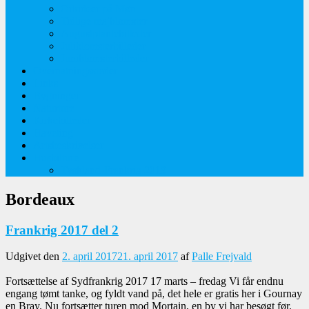
Orkideer på Møn
Tidlige majblomster
Augustplantebilleder
Juliblomsterbilleder
Juniblomsterbilleder
Overnatningssteder
Links
Bygninger
Naturture
Kirkebilleder
Haveting
Artsbeskrivelser
Husbilture
Tyskland-Frankrig 2019
Bordeaux
Frankrig 2017 del 2
Udgivet den
2. april 2017
21. april 2017
af
Palle Frejvald
Fortsættelse af Sydfrankrig 2017 17 marts – fredag Vi får endnu
engang tømt tanke, og fyldt vand på, det hele er gratis her i Gournay
en Bray. Nu fortsætter turen mod Mortain, en by vi har besøgt før.