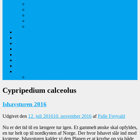
Orkideer på Møn
Tidlige majblomster
Augustplantebilleder
Juliblomsterbilleder
Juniblomsterbilleder
Overnatningssteder
Links
Bygninger
Naturture
Kirkebilleder
Haveting
Artsbeskrivelser
Husbilture
Tyskland-Frankrig 2019
Cypripedium calceolus
Ishavsturen 2016
Udgivet den
12. juli 2016
10. november 2016
af
Palle Frejvald
Nu er det tid til en længere tur igen. Et gammelt ønske skal opfyldes,
en tur helt op til nordkysten af Norge. Der hvor Ishavet slår ind mod
kysterne. Ishavsturen kalder vi den Planen er at krydse op via både