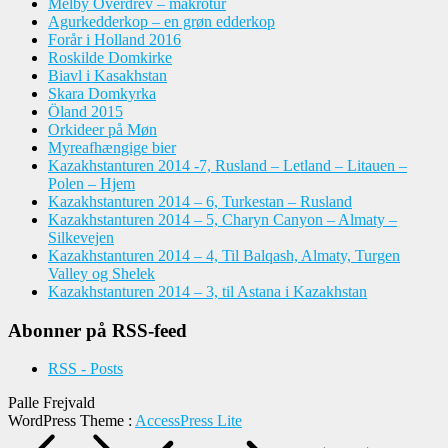
Melby Overdrev – makrotur
Agurkedderkop – en grøn edderkop
Forår i Holland 2016
Roskilde Domkirke
Biavl i Kasakhstan
Skara Domkyrka
Öland 2015
Orkideer på Møn
Myreafhængige bier
Kazakhstanturen 2014 -7, Rusland – Letland – Litauen –
Polen – Hjem
Kazakhstanturen 2014 – 6, Turkestan – Rusland
Kazakhstanturen 2014 – 5, Charyn Canyon – Almaty –
Silkevejen
Kazakhstanturen 2014 – 4, Til Balqash, Almaty, Turgen
Valley og Shelek
Kazakhstanturen 2014 – 3, til Astana i Kazakhstan
Abonner på RSS-feed
RSS - Posts
Palle Frejvald
WordPress Theme
:
AccessPress Lite