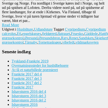
Sverige og Norge. Fra nordligst i Sverige køres ind i Norge, og helt
ud på spidsen af Lofoten. Derfra videre nord på, ud på spidserne af
flere landtanger, for at ende i Kirkenes. Via Finland, tilbage til
Sverige, hvor vi på turen hjemad vil gense steder vi tidligere har
været, blot et par...
Read More
Udgivet i
Husbilture
,
Udlandsture
Tagget
Cypripedium
,
Cypripedium
calceolus
,
E6
,
engelskgræs
,
fjeldørred
,
flatrauet
,
Fruesko
,
Gäddede
,
Hattfj
grænsekontrol
,
Øresund
,
Øresundsbron
,
Ræv
,
Rener
,
Sandsken
,
Skjækerfj
grænsekontrol
,
Tärnaby
,
Tornetrasksøen
,
vibefedt
,
vildmarksvejen
Seneste indlæg
Tyskland-Frankrig 2019
Overnatningssteder for husbilbeboere
At få et naturbillede præmieret
Frankrig 2017 del 4
Frankrig 2017 del 3
Frankrig 2017 del 2
Frankrig 2017
Ishavsturen 2016 del 4
Ishavsturen 2016 del 3
Ishavsturen 2016 del 2
Ishavsturen 2016