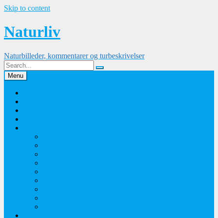
Skip to content
Naturliv
Naturbilleder, kommentarer og turbeskrivelser
Menu
Palle Frejvald
Kontakt
Orkidesamling
Guldsmedesamling
Sommerfuglesamling
Sommerfugle 2016
Sommerfugle 2015
Sommerfugle 2014
Sommerfugle 2013
Sommerfugle 2012
Sommerfugle 2011
Sommerfugle 2010
Sommerfugle 2009
Sommerfugle 2008
Blomsterbilleder