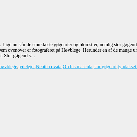
øn. Lige nu står de smukkeste gøgeurter og blomstrer, nemlig stor gøgeu
 Dem ovenover er fotograferet på Høvblege. Herunder en af de mange un
. Stor gøgeurt v...
høvblege
,
jydelejet
,
Neottia ovata
,
Orchis mascula
,
stor gøgeurt
,
tyndakset