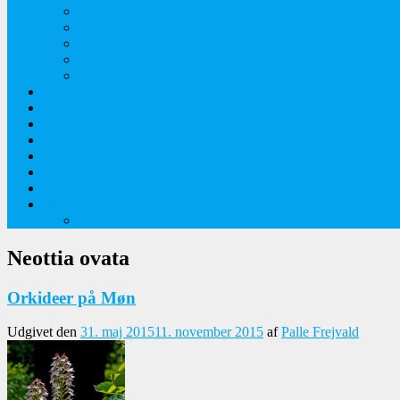
Orkideer på Møn
Tidlige majblomster
Augustplantebilleder
Juliblomsterbilleder
Juniblomsterbilleder
Overnatningssteder
Links
Bygninger
Naturture
Kirkebilleder
Haveting
Artsbeskrivelser
Husbilture
Tyskland-Frankrig 2019
Neottia ovata
Orkideer på Møn
Udgivet den
31. maj 2015
11. november 2015
af
Palle Frejvald