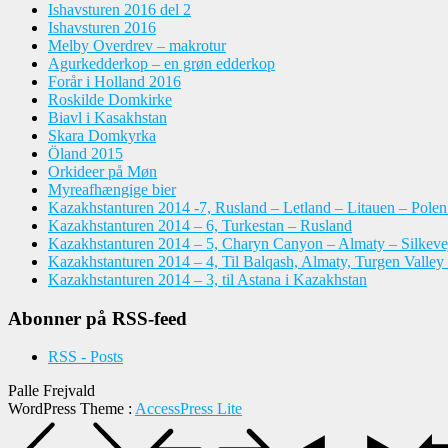
Ishavsturen 2016 del 2
Ishavsturen 2016
Melby Overdrev – makrotur
Agurkedderkop – en grøn edderkop
Forår i Holland 2016
Roskilde Domkirke
Biavl i Kasakhstan
Skara Domkyrka
Öland 2015
Orkideer på Møn
Myreafhængige bier
Kazakhstanturen 2014 -7, Rusland – Letland – Litauen – Pole
Kazakhstanturen 2014 – 6, Turkestan – Rusland
Kazakhstanturen 2014 – 5, Charyn Canyon – Almaty – Silkeve
Kazakhstanturen 2014 – 4, Til Balqash, Almaty, Turgen Valley
Kazakhstanturen 2014 – 3, til Astana i Kazakhstan
Abonner på RSS-feed
RSS - Posts
Palle Frejvald
WordPress Theme
:
AccessPress Lite