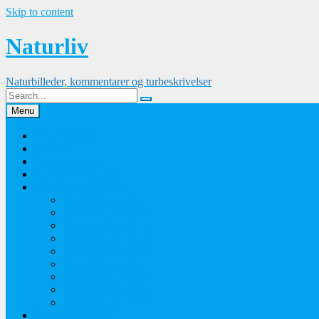
Skip to content
Naturliv
Naturbilleder, kommentarer og turbeskrivelser
Menu
Palle Frejvald
Kontakt
Orkidesamling
Guldsmedesamling
Sommerfuglesamling
Sommerfugle 2016
Sommerfugle 2015
Sommerfugle 2014
Sommerfugle 2013
Sommerfugle 2012
Sommerfugle 2011
Sommerfugle 2010
Sommerfugle 2009
Sommerfugle 2008
Blomsterbilleder