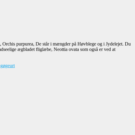
rt, Orchis purpurea, De står i mængder på Høvblege og i Jydelejet. Du
dseelige ægbladet fliglæbe, Neottia ovata som også er ved at
 gøgeurt