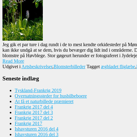
Jeg gik et par ture i dag rundt i de to mest kendte orkidesteder på M
kan ikke undgå at se dem, hvis du bevæger dig lidt ind i områderne.
blomstre på Høvblege. Stor gøgeurt herunder er fotograferet i Jydelejet
Read More
Udgivet i
Artsbeskrivelser
,
Blomsterbilleder
Tagget
ægbladet fliglæbe
,
Seneste indlæg
Tyskland-Frankrig 2019
Overnatningssteder for husbilbeboere
At få et naturbillede præmieret
Frankrig 2017 del 4
Frankrig 2017 del 3
Frankrig 2017 del 2
Frankrig 2017
Ishavsturen 2016 del 4
Ishavsturen 2016 del 3