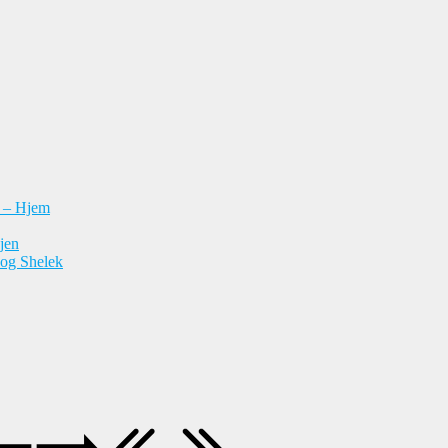
n – Hjem
jen
 og Shelek